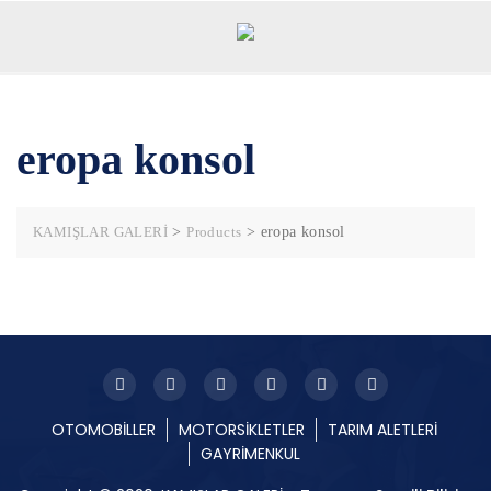
Skip
to
content
eropa konsol
KAMIŞLAR GALERİ
>
Products
>
eropa konsol
OTOMOBİLLER
MOTORSİKLETLER
TARIM ALETLERİ
GAYRİMENKUL