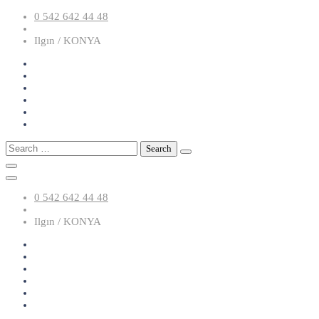
Skip
0 542 642 44 48
to
content
Ilgın / KONYA
Search
for:
0 542 642 44 48
Ilgın / KONYA