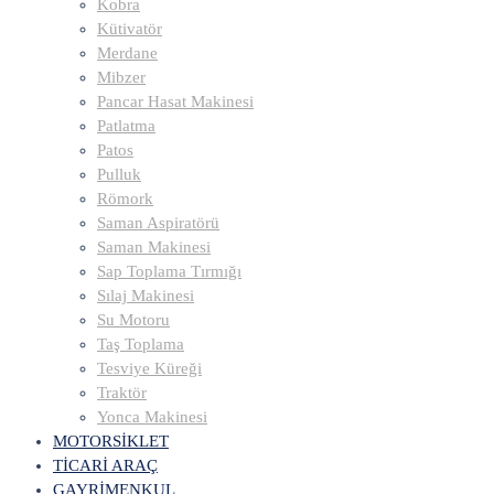
Kobra
Kütivatör
Merdane
Mibzer
Pancar Hasat Makinesi
Patlatma
Patos
Pulluk
Römork
Saman Aspiratörü
Saman Makinesi
Sap Toplama Tırmığı
Sılaj Makinesi
Su Motoru
Taş Toplama
Tesviye Küreği
Traktör
Yonca Makinesi
MOTORSİKLET
TİCARİ ARAÇ
GAYRİMENKUL