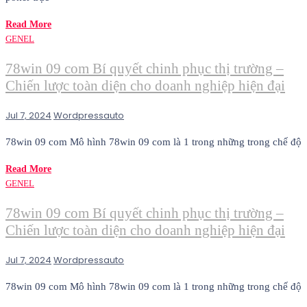
Read More
GENEL
78win 09 com Bí quyết chinh phục thị trường –
Chiến lược toàn diện cho doanh nghiệp hiện đại
Jul 7, 2024
Wordpressauto
78win 09 com Mô hình 78win 09 com là 1 trong những trong chế độ
Read More
GENEL
78win 09 com Bí quyết chinh phục thị trường –
Chiến lược toàn diện cho doanh nghiệp hiện đại
Jul 7, 2024
Wordpressauto
78win 09 com Mô hình 78win 09 com là 1 trong những trong chế độ