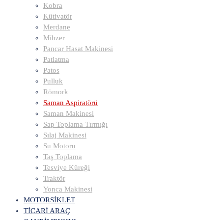
Kobra
Kütivatör
Merdane
Mibzer
Pancar Hasat Makinesi
Patlatma
Patos
Pulluk
Römork
Saman Aspiratörü
Saman Makinesi
Sap Toplama Tırmığı
Sılaj Makinesi
Su Motoru
Taş Toplama
Tesviye Küreği
Traktör
Yonca Makinesi
MOTORSİKLET
TİCARİ ARAÇ