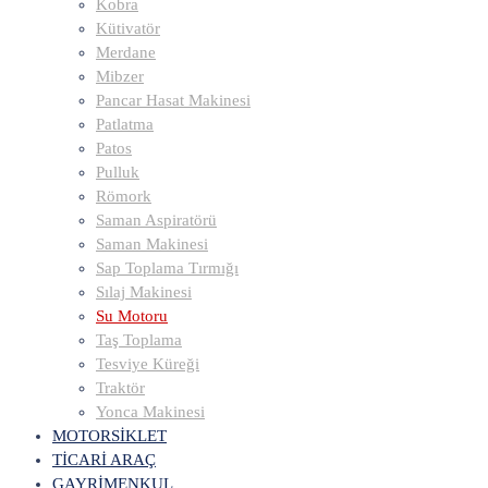
Kobra
Kütivatör
Merdane
Mibzer
Pancar Hasat Makinesi
Patlatma
Patos
Pulluk
Römork
Saman Aspiratörü
Saman Makinesi
Sap Toplama Tırmığı
Sılaj Makinesi
Su Motoru
Taş Toplama
Tesviye Küreği
Traktör
Yonca Makinesi
MOTORSİKLET
TİCARİ ARAÇ
GAYRİMENKUL