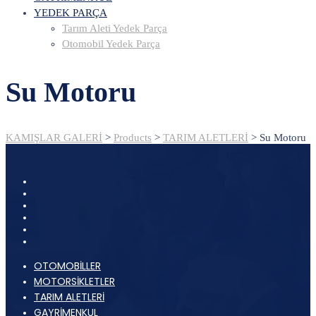
YEDEK PARÇA
Tarım Aleti Yedek Parça
Otomobil Yedek Parça
Su Motoru
KAMIŞLAR GALERİ
>
Products
>
TARIM ALETLERİ
>
Su Motoru
OTOMOBİLLER
MOTORSİKLETLER
TARIM ALETLERİ
GAYRİMENKUL