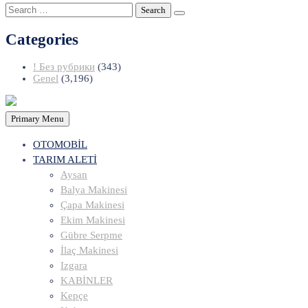
Search
for:
Categories
! Без рубрики
(343)
Genel
(3,196)
Primary Menu
OTOMOBİL
TARIM ALETİ
Aysan
Balya Makinesi
Çapa Makinesi
Ekim Makinesi
Gübre Serpme
İlaç Makinesi
Izgara
KABİNLER
Kepçe