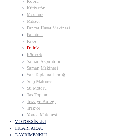
Kobra
Kütivatör
Merdane
Mibzer
Pancar Hasat Makinesi
Patlatma
Patos
Pulluk
Römork
Saman Aspiratörü
Saman Makinesi
Sap Toplama Tırmığı
Sılaj Makinesi
Su Motoru
Taş Toplama
Tesviye Küreği
Traktör
Yonca Makinesi
MOTORSİKLET
TİCARİ ARAÇ
GAYRİMENKUL