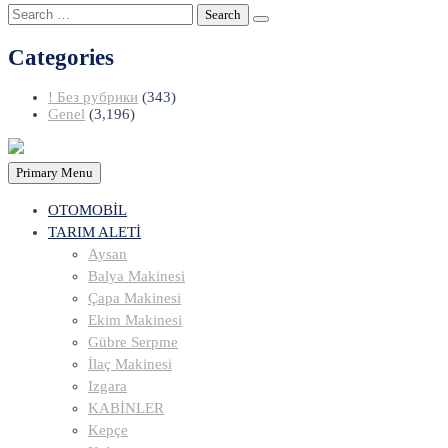
Search
for:
Categories
! Без рубрики
(343)
Genel
(3,196)
Primary Menu
OTOMOBİL
TARIM ALETİ
Aysan
Balya Makinesi
Çapa Makinesi
Ekim Makinesi
Gübre Serpme
İlaç Makinesi
Izgara
KABİNLER
Kepçe