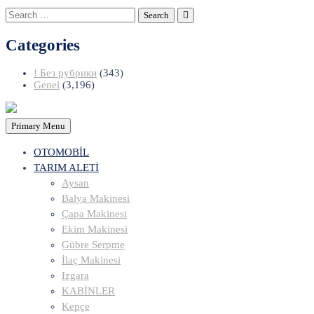
Search
for:
Categories
! Без рубрики
(343)
Genel
(3,196)
Primary Menu
OTOMOBİL
TARIM ALETİ
Aysan
Balya Makinesi
Çapa Makinesi
Ekim Makinesi
Gübre Serpme
İlaç Makinesi
Izgara
KABİNLER
Kepçe