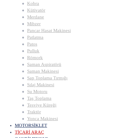
Kobra
Kütivatör
Merdane
Mibzer
Pancar Hasat Makinesi
Patlatma
Patos
Pulluk
Römork
Saman Aspiratörü
Saman Makinesi
Sap Toplama Tırmığı
Sılaj Makinesi
Su Motoru
Taş Toplama
Tesviye Küreği
Traktör
Yonca Makinesi
MOTORSİKLET
TİCARİ ARAÇ