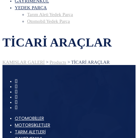
GAYRİMENKUL
YEDEK PARÇA
Tarım Aleti Yedek Parça
Otomobil Yedek Parça
TİCARİ ARAÇLAR
KAMIŞLAR GALERİ
>
Products
>
TİCARİ ARAÇLAR
OTOMOBİLLER
MOTORSİKLETLER
TARIM ALETLERİ