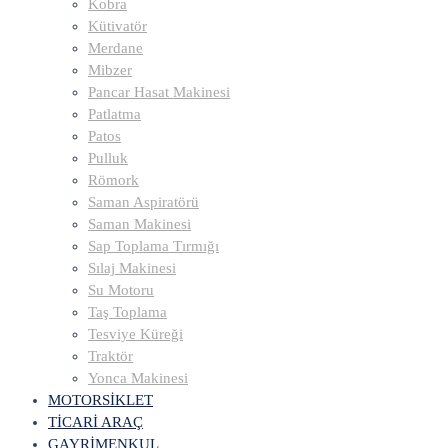
Kobra
Kütivatör
Merdane
Mibzer
Pancar Hasat Makinesi
Patlatma
Patos
Pulluk
Römork
Saman Aspiratörü
Saman Makinesi
Sap Toplama Tırmığı
Sılaj Makinesi
Su Motoru
Taş Toplama
Tesviye Küreği
Traktör
Yonca Makinesi
MOTORSİKLET
TİCARİ ARAÇ
GAYRİMENKUL