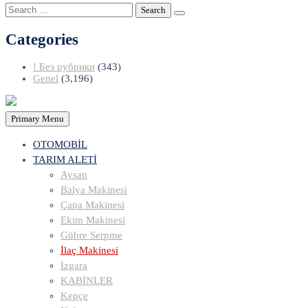
Search
for:
Categories
! Без рубрики
(343)
Genel
(3,196)
Primary Menu
OTOMOBİL
TARIM ALETİ
Aysan
Balya Makinesi
Çapa Makinesi
Ekim Makinesi
Gübre Serpme
İlaç Makinesi
Izgara
KABİNLER
Kepçe