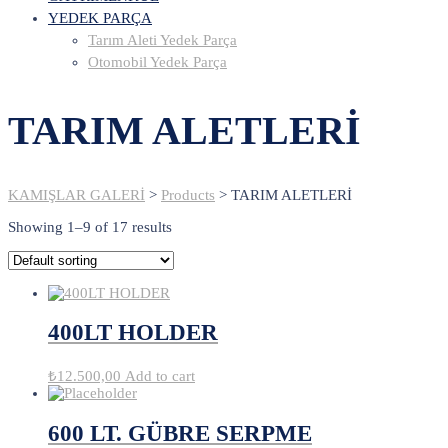
YEDEK PARÇA
Tarım Aleti Yedek Parça
Otomobil Yedek Parça
TARIM ALETLERİ
KAMIŞLAR GALERİ
>
Products
>
TARIM ALETLERİ
Showing 1–9 of 17 results
400LT HOLDER
₺
12.500,00
Add to cart
600 LT. GÜBRE SERPME