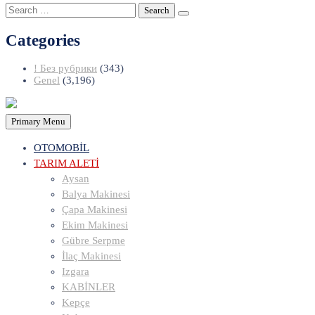
Search
for:
Categories
! Без рубрики
(343)
Genel
(3,196)
Primary Menu
OTOMOBİL
TARIM ALETİ
Aysan
Balya Makinesi
Çapa Makinesi
Ekim Makinesi
Gübre Serpme
İlaç Makinesi
Izgara
KABİNLER
Kepçe