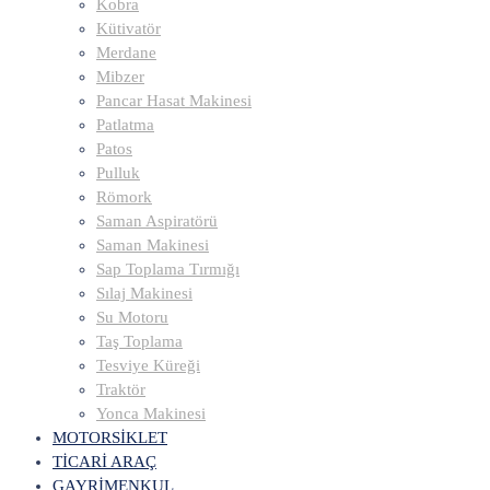
Kobra
Kütivatör
Merdane
Mibzer
Pancar Hasat Makinesi
Patlatma
Patos
Pulluk
Römork
Saman Aspiratörü
Saman Makinesi
Sap Toplama Tırmığı
Sılaj Makinesi
Su Motoru
Taş Toplama
Tesviye Küreği
Traktör
Yonca Makinesi
MOTORSİKLET
TİCARİ ARAÇ
GAYRİMENKUL