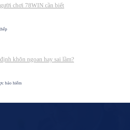
 người chơi 78WIN cần biết
thếp
 định khôn ngoan hay sai lầm?
ược bảo hiểm