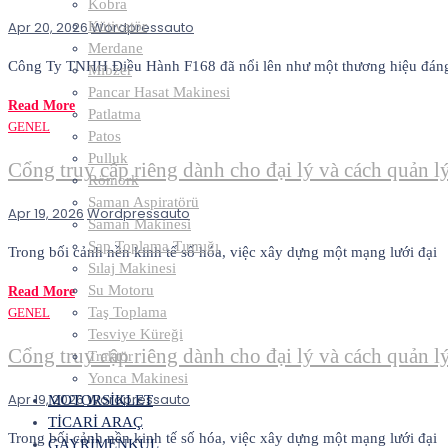
Kobra
Apr 20, 2026
Wordpressauto
Kütivatör
Merdane
Công Ty TNHH Điều Hành F168 đã nổi lên như một thương hiệu đá
Mibzer
Pancar Hasat Makinesi
Read More
Patlatma
GENEL
Patos
Pulluk
Cổng truy cập riêng dành cho đại lý và cách quản l
Römork
Saman Aspiratörü
Apr 19, 2026
Wordpressauto
Saman Makinesi
Sap Toplama Tırmığı
Trong bối cảnh nền kinh tế số hóa, việc xây dựng một mạng lưới đại
Sılaj Makinesi
Su Motoru
Read More
Taş Toplama
GENEL
Tesviye Küreği
Cổng truy cập riêng dành cho đại lý và cách quản l
Traktör
Yonca Makinesi
Apr 19, 2026
Wordpressauto
MOTORSİKLET
TİCARİ ARAÇ
Trong bối cảnh nền kinh tế số hóa, việc xây dựng một mạng lưới đại
GAYRİMENKUL