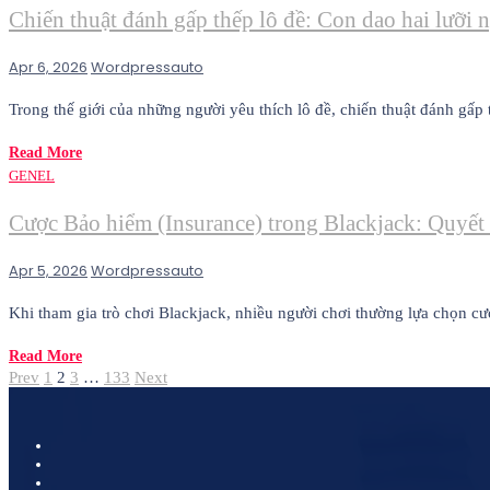
Chiến thuật đánh gấp thếp lô đề: Con dao hai lưỡi
Apr 6, 2026
Wordpressauto
Trong thế giới của những người yêu thích lô đề, chiến thuật đánh gấp 
Read More
GENEL
Cược Bảo hiểm (Insurance) trong Blackjack: Quyết
Apr 5, 2026
Wordpressauto
Khi tham gia trò chơi Blackjack, nhiều người chơi thường lựa chọn c
Read More
Posts
Previous
Page
Page
Page
Page
Next
Prev
1
2
3
…
133
Next
page
page
pagination