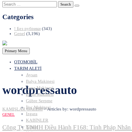
Search
for:
Categories
! Без рубрики
(343)
Genel
(3,196)
Primary Menu
OTOMOBİL
TARIM ALETİ
Aysan
Balya Makinesi
wordpressauto
Çapa Makinesi
Ekim Makinesi
Gübre Serpme
İlaç Makinesi
KAMIŞLAR GALERİ
>
Articles by: wordpressauto
Izgara
GENEL
KABİNLER
Công Ty TNHH Điều Hành F168: Tính Pháp Nhân 
Kepçe