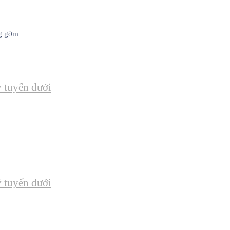
ng gờm
ý tuyến dưới
ý tuyến dưới