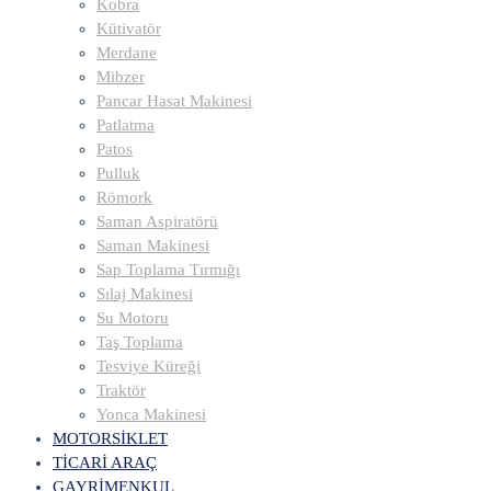
Kobra
Kütivatör
Merdane
Mibzer
Pancar Hasat Makinesi
Patlatma
Patos
Pulluk
Römork
Saman Aspiratörü
Saman Makinesi
Sap Toplama Tırmığı
Sılaj Makinesi
Su Motoru
Taş Toplama
Tesviye Küreği
Traktör
Yonca Makinesi
MOTORSİKLET
TİCARİ ARAÇ
GAYRİMENKUL