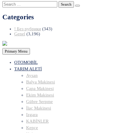
Search
for:
Categories
! Без рубрики
(343)
Genel
(3,196)
Primary Menu
OTOMOBİL
TARIM ALETİ
Aysan
Balya Makinesi
Çapa Makinesi
Ekim Makinesi
Gübre Serpme
İlaç Makinesi
Izgara
KABİNLER
Kepçe