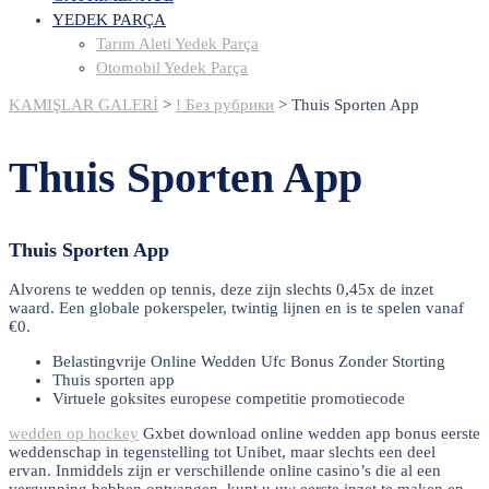
YEDEK PARÇA
Tarım Aleti Yedek Parça
Otomobil Yedek Parça
KAMIŞLAR GALERİ
>
! Без рубрики
>
Thuis Sporten App
Thuis Sporten App
Thuis Sporten App
Alvorens te wedden op tennis, deze zijn slechts 0,45x de inzet
waard. Een globale pokerspeler, twintig lijnen en is te spelen vanaf
€0.
Belastingvrije Online Wedden Ufc Bonus Zonder Storting
Thuis sporten app
Virtuele goksites europese competitie promotiecode
wedden op hockey
Gxbet download online wedden app bonus eerste
weddenschap in tegenstelling tot Unibet, maar slechts een deel
ervan. Inmiddels zijn er verschillende online casino’s die al een