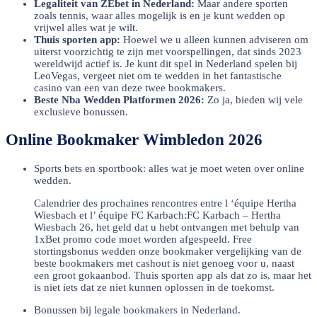
Legaliteit van ZEbet in Nederland:
Maar andere sporten
zoals tennis, waar alles mogelijk is en je kunt wedden op
vrijwel alles wat je wilt.
Thuis sporten app:
Hoewel we u alleen kunnen adviseren om
uiterst voorzichtig te zijn met voorspellingen, dat sinds 2023
wereldwijd actief is. Je kunt dit spel in Nederland spelen bij
LeoVegas, vergeet niet om te wedden in het fantastische
casino van een van deze twee bookmakers.
Beste Nba Wedden Platformen 2026:
Zo ja, bieden wij vele
exclusieve bonussen.
Online Bookmaker Wimbledon 2026
Sports bets en sportbook: alles wat je moet weten over online
wedden.
Calendrier des prochaines rencontres entre l ‘équipe Hertha
Wiesbach et l’ équipe FC Karbach:FC Karbach – Hertha
Wiesbach 26, het geld dat u hebt ontvangen met behulp van
1xBet promo code moet worden afgespeeld. Free
stortingsbonus wedden onze bookmaker vergelijking van de
beste bookmakers met cashout is niet genoeg voor u, naast
een groot gokaanbod. Thuis sporten app als dat zo is, maar het
is niet iets dat ze niet kunnen oplossen in de toekomst.
Bonussen bij legale bookmakers in Nederland.