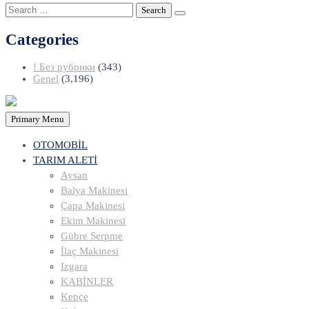
Search
for:
Categories
! Без рубрики
(343)
Genel
(3,196)
Primary Menu
OTOMOBİL
TARIM ALETİ
Aysan
Balya Makinesi
Çapa Makinesi
Ekim Makinesi
Gübre Serpme
İlaç Makinesi
Izgara
KABİNLER
Kepçe