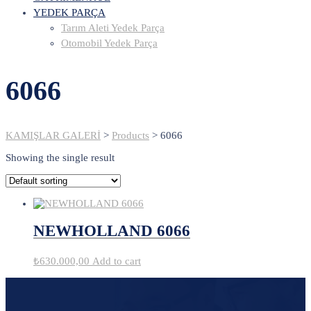
YEDEK PARÇA
Tarım Aleti Yedek Parça
Otomobil Yedek Parça
6066
KAMIŞLAR GALERİ
>
Products
>
6066
Showing the single result
NEWHOLLAND 6066
₺
630.000,00
Add to cart