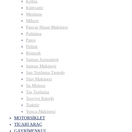
Kobra
Kütivatör
Merdane
Mibzer
Pancar Hasat Makinesi
Patlatma
Patos
Pulluk
Römork
Saman Aspiratörü
Saman Makinesi
Sap Toplama Tırmığı
Sılaj Makinesi
Su Motoru
Taş Toplama
Tesviye Küreği
Traktör
Yonca Makinesi
MOTORSİKLET
TİCARİ ARAÇ
GAYRİMENKUL