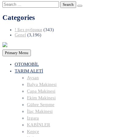
Search
for:
Categories
! Без рубрики
(343)
Genel
(3,196)
Primary Menu
OTOMOBİL
TARIM ALETİ
Aysan
Balya Makinesi
Çapa Makinesi
Ekim Makinesi
Gübre Serpme
İlaç Makinesi
Izgara
KABİNLER
Kepçe