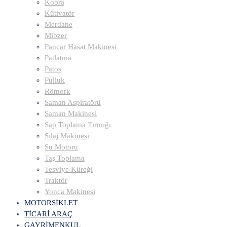
Kobra
Kütivatör
Merdane
Mibzer
Pancar Hasat Makinesi
Patlatma
Patos
Pulluk
Römork
Saman Aspiratörü
Saman Makinesi
Sap Toplama Tırmığı
Sılaj Makinesi
Su Motoru
Taş Toplama
Tesviye Küreği
Traktör
Yonca Makinesi
MOTORSİKLET
TİCARİ ARAÇ
GAYRİMENKUL