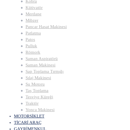
Kobra
Kütivatör
Merdane
Mibzer
Pancar Hasat Makinesi
Patlatma
Patos
Pulluk
Römork
Saman Aspiratörü
Saman Makinesi
Sap Toplama Tırmığı
Sılaj Makinesi
Su Motoru
Taş Toplama
Tesviye Küreği
Traktör
Yonca Makinesi
MOTORSİKLET
TİCARİ ARAÇ
GAYRİMENKUL