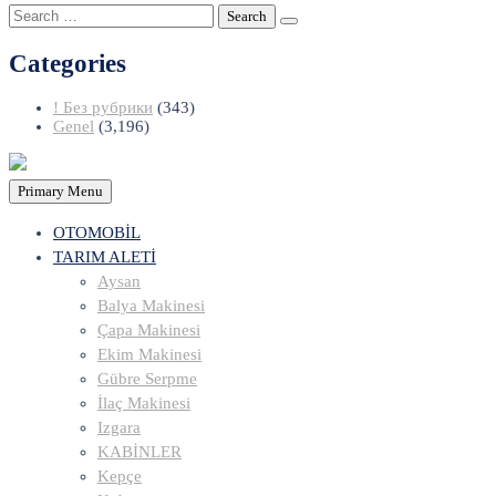
Search
for:
Categories
! Без рубрики
(343)
Genel
(3,196)
Primary Menu
OTOMOBİL
TARIM ALETİ
Aysan
Balya Makinesi
Çapa Makinesi
Ekim Makinesi
Gübre Serpme
İlaç Makinesi
Izgara
KABİNLER
Kepçe