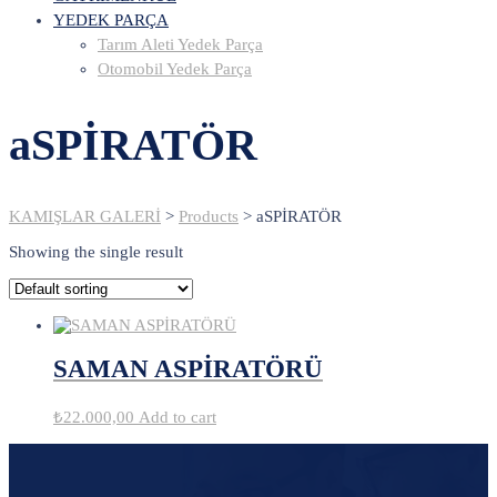
YEDEK PARÇA
Tarım Aleti Yedek Parça
Otomobil Yedek Parça
aSPİRATÖR
KAMIŞLAR GALERİ
>
Products
>
aSPİRATÖR
Showing the single result
SAMAN ASPİRATÖRÜ
₺
22.000,00
Add to cart