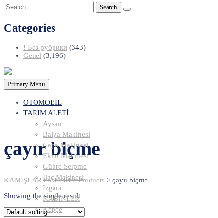
Search
for:
Categories
! Без рубрики
(343)
Genel
(3,196)
Primary Menu
OTOMOBİL
TARIM ALETİ
Aysan
Balya Makinesi
çayır biçme
Çapa Makinesi
Ekim Makinesi
Gübre Serpme
İlaç Makinesi
KAMIŞLAR GALERİ
>
Products
>
çayır biçme
Izgara
Showing the single result
KABİNLER
Kepçe