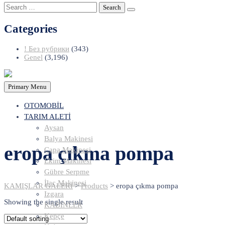
Search
for:
Categories
! Без рубрики
(343)
Genel
(3,196)
Primary Menu
OTOMOBİL
TARIM ALETİ
Aysan
Balya Makinesi
eropa çıkma pompa
Çapa Makinesi
Ekim Makinesi
Gübre Serpme
İlaç Makinesi
KAMIŞLAR GALERİ
>
Products
>
eropa çıkma pompa
Izgara
Showing the single result
KABİNLER
Kepçe