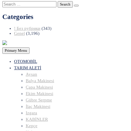
Search
for:
Categories
! Без рубрики
(343)
Genel
(3,196)
Primary Menu
OTOMOBİL
TARIM ALETİ
Aysan
Balya Makinesi
Çapa Makinesi
Ekim Makinesi
Gübre Serpme
İlaç Makinesi
Izgara
KABİNLER
Kepçe