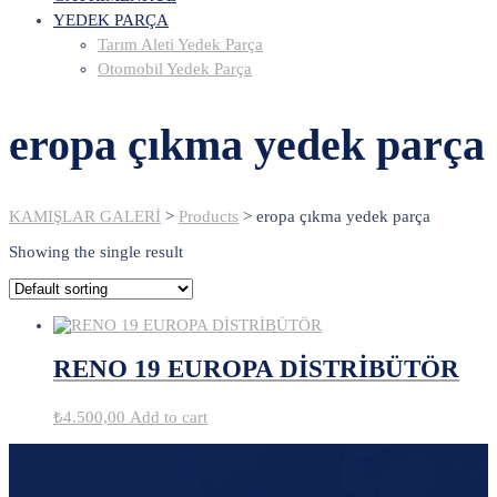
YEDEK PARÇA
Tarım Aleti Yedek Parça
Otomobil Yedek Parça
eropa çıkma yedek parça
KAMIŞLAR GALERİ
>
Products
>
eropa çıkma yedek parça
Showing the single result
RENO 19 EUROPA DİSTRİBÜTÖR
₺
4.500,00
Add to cart