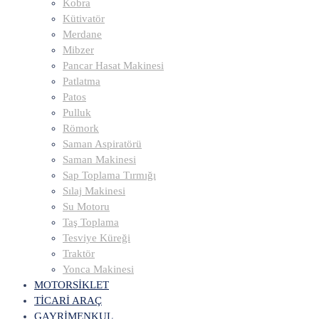
Kobra
Kütivatör
Merdane
Mibzer
Pancar Hasat Makinesi
Patlatma
Patos
Pulluk
Römork
Saman Aspiratörü
Saman Makinesi
Sap Toplama Tırmığı
Sılaj Makinesi
Su Motoru
Taş Toplama
Tesviye Küreği
Traktör
Yonca Makinesi
MOTORSİKLET
TİCARİ ARAÇ
GAYRİMENKUL