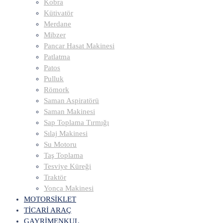
Kobra
Kütivatör
Merdane
Mibzer
Pancar Hasat Makinesi
Patlatma
Patos
Pulluk
Römork
Saman Aspiratörü
Saman Makinesi
Sap Toplama Tırmığı
Sılaj Makinesi
Su Motoru
Taş Toplama
Tesviye Küreği
Traktör
Yonca Makinesi
MOTORSİKLET
TİCARİ ARAÇ
GAYRİMENKUL