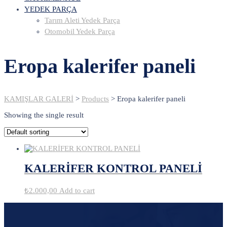
YEDEK PARÇA
Tarım Aleti Yedek Parça
Otomobil Yedek Parça
Eropa kalerifer paneli
KAMIŞLAR GALERİ
>
Products
>
Eropa kalerifer paneli
Showing the single result
KALERİFER KONTROL PANELİ
₺
2.000,00
Add to cart