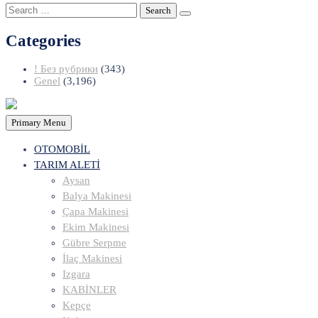
Search
for:
Categories
! Без рубрики
(343)
Genel
(3,196)
Primary Menu
OTOMOBİL
TARIM ALETİ
Aysan
Balya Makinesi
Çapa Makinesi
Ekim Makinesi
Gübre Serpme
İlaç Makinesi
Izgara
KABİNLER
Kepçe