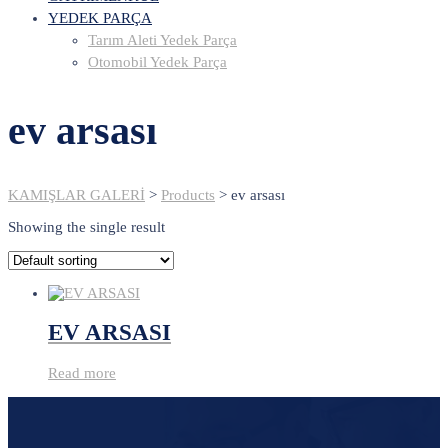
YEDEK PARÇA
Tarım Aleti Yedek Parça
Otomobil Yedek Parça
ev arsası
KAMIŞLAR GALERİ
>
Products
>
ev arsası
Showing the single result
EV ARSASI
Read more