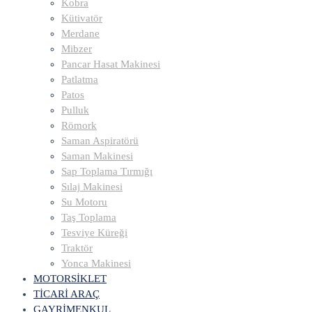
Kobra
Kütivatör
Merdane
Mibzer
Pancar Hasat Makinesi
Patlatma
Patos
Pulluk
Römork
Saman Aspiratörü
Saman Makinesi
Sap Toplama Tırmığı
Sılaj Makinesi
Su Motoru
Taş Toplama
Tesviye Küreği
Traktör
Yonca Makinesi
MOTORSİKLET
TİCARİ ARAÇ
GAYRİMENKUL