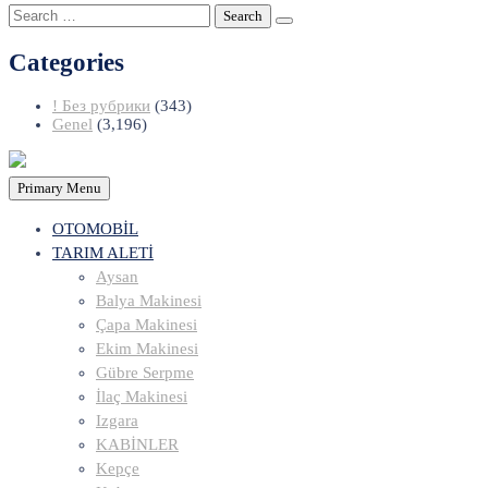
Search
for:
Categories
! Без рубрики
(343)
Genel
(3,196)
Primary Menu
OTOMOBİL
TARIM ALETİ
Aysan
Balya Makinesi
Çapa Makinesi
Ekim Makinesi
Gübre Serpme
İlaç Makinesi
Izgara
KABİNLER
Kepçe