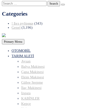
Search
for:
Categories
! Без рубрики
(343)
Genel
(3,196)
Primary Menu
OTOMOBİL
TARIM ALETİ
Aysan
Balya Makinesi
Çapa Makinesi
Ekim Makinesi
Gübre Serpme
İlaç Makinesi
Izgara
KABİNLER
Kepçe