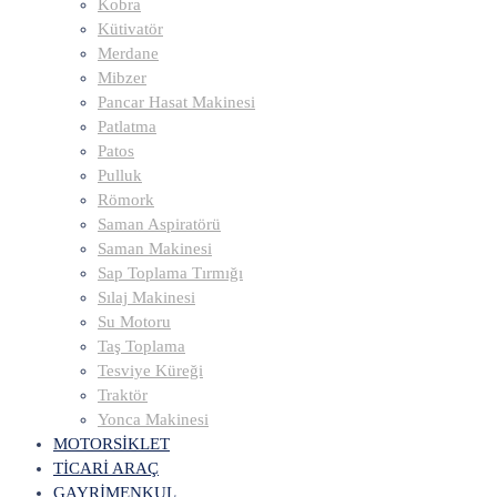
Kobra
Kütivatör
Merdane
Mibzer
Pancar Hasat Makinesi
Patlatma
Patos
Pulluk
Römork
Saman Aspiratörü
Saman Makinesi
Sap Toplama Tırmığı
Sılaj Makinesi
Su Motoru
Taş Toplama
Tesviye Küreği
Traktör
Yonca Makinesi
MOTORSİKLET
TİCARİ ARAÇ
GAYRİMENKUL