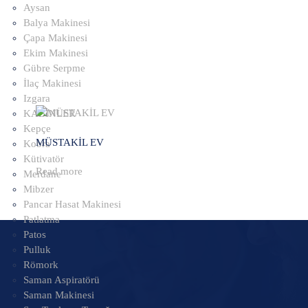
Aysan
Balya Makinesi
Çapa Makinesi
Ekim Makinesi
Gübre Serpme
İlaç Makinesi
Izgara
KABİNLER
Kepçe
MÜSTAKİL EV
Kobra
Kütivatör
Read more
Merdane
Mibzer
Pancar Hasat Makinesi
Patlatma
Patos
Pulluk
Römork
Saman Aspiratörü
Saman Makinesi