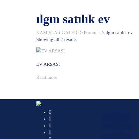
ılgın satılık ev
KAMIŞLAR GALERİ
>
Products
>
ılgın satılık ev
Showing all 2 results
EV ARSASI
Read more