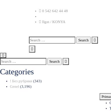
Skip
to
0 542 642 44 48
content
Ilgın / KONYA
Search
for:
Search
for:
Categories
! Без рубрики
(343)
Genel
(3,196)
Prima