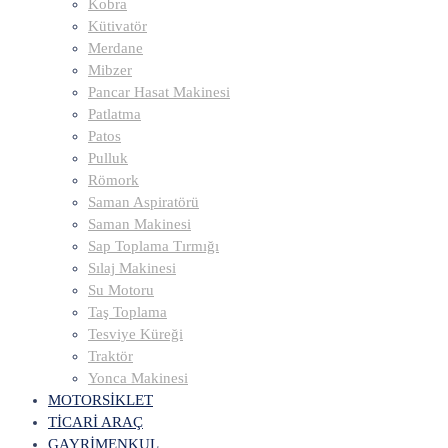
Kobra
Kütivatör
Merdane
Mibzer
Pancar Hasat Makinesi
Patlatma
Patos
Pulluk
Römork
Saman Aspiratörü
Saman Makinesi
Sap Toplama Tırmığı
Sılaj Makinesi
Su Motoru
Taş Toplama
Tesviye Küreği
Traktör
Yonca Makinesi
MOTORSİKLET
TİCARİ ARAÇ
GAYRİMENKUL