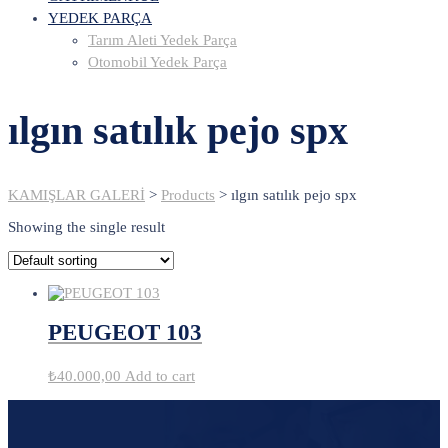
YEDEK PARÇA
Tarım Aleti Yedek Parça
Otomobil Yedek Parça
ılgın satılık pejo spx
KAMIŞLAR GALERİ
>
Products
>
ılgın satılık pejo spx
Showing the single result
PEUGEOT 103
₺
40.000,00
Add to cart