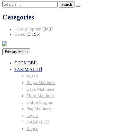
Search
for:
Categories
! Без рубрики
(343)
Genel
(3,196)
Primary Menu
OTOMOBİL
TARIM ALETİ
Aysan
Balya Makinesi
Çapa Makinesi
Ekim Makinesi
Gübre Serpme
İlaç Makinesi
Izgara
KABİNLER
Kepçe