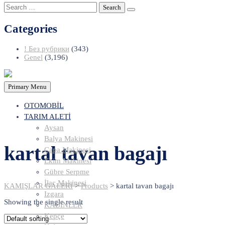
Search
for:
Categories
! Без рубрики
(343)
Genel
(3,196)
Primary Menu
OTOMOBİL
TARIM ALETİ
Aysan
Balya Makinesi
kartal tavan bagajı
Çapa Makinesi
Ekim Makinesi
Gübre Serpme
İlaç Makinesi
KAMIŞLAR GALERİ
>
Products
>
kartal tavan bagajı
Izgara
Showing the single result
KABİNLER
Kepçe