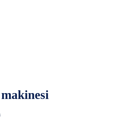
 makinesi
i