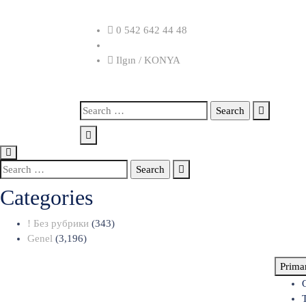
Skip
to
0 542 642 44 48
content
Ilgın / KONYA
Search
for:
Search
for:
Categories
! Без рубрики
(343)
Genel
(3,196)
Prima