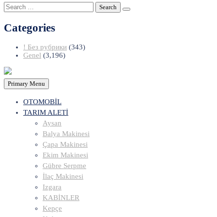
Search
for:
Categories
! Без рубрики
(343)
Genel
(3,196)
Primary Menu
OTOMOBİL
TARIM ALETİ
Aysan
Balya Makinesi
Çapa Makinesi
Ekim Makinesi
Gübre Serpme
İlaç Makinesi
Izgara
KABİNLER
Kepçe