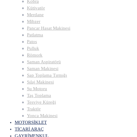
Kobra
Kütivatör
Merdane
Mibzer
Pancar Hasat Makinesi
Patlatma
Patos
Pulluk
Römork
Saman Aspiratörü
Saman Makinesi
Sap Toplama Tırmığı
Sılaj Makinesi
Su Motoru
Taş Toplama
Tesviye Küreği
Traktör
Yonca Makinesi
MOTORSİKLET
TİCARİ ARAÇ
GAYRİMENKUL