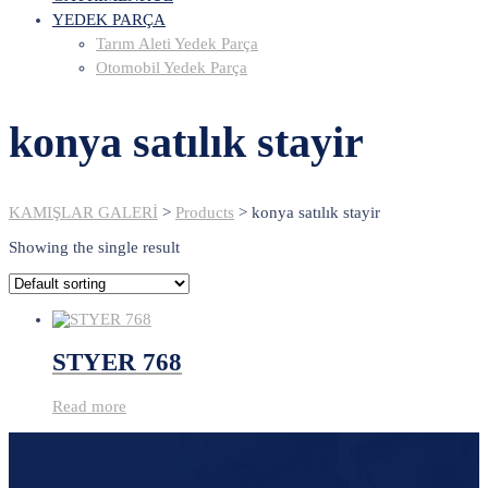
YEDEK PARÇA
Tarım Aleti Yedek Parça
Otomobil Yedek Parça
konya satılık stayir
KAMIŞLAR GALERİ
>
Products
>
konya satılık stayir
Showing the single result
STYER 768
Read more