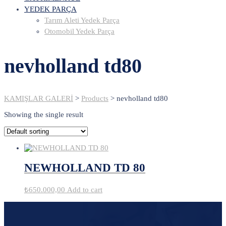
YEDEK PARÇA
Tarım Aleti Yedek Parça
Otomobil Yedek Parça
nevholland td80
KAMIŞLAR GALERİ
>
Products
>
nevholland td80
Showing the single result
NEWHOLLAND TD 80
₺
650.000,00
Add to cart