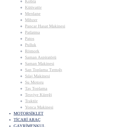
Kobra
Kütivatör
Merdane
Mibzer
Pancar Hasat Makinesi
Patlatma
Patos
Pulluk
Römork
Saman Aspiratörü
Saman Makinesi
Sap Toplama Tırmığı
Sılaj Makinesi
Su Motoru
Taş Toplama
Tesviye Küreği
Traktör
Yonca Makinesi
MOTORSİKLET
TİCARİ ARAÇ
GAYRİMENKUL