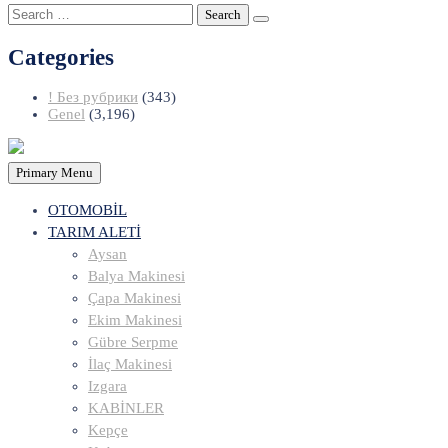
Search
for:
Categories
! Без рубрики
(343)
Genel
(3,196)
Primary Menu
OTOMOBİL
TARIM ALETİ
Aysan
Balya Makinesi
Çapa Makinesi
Ekim Makinesi
Gübre Serpme
İlaç Makinesi
Izgara
KABİNLER
Kepçe