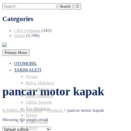
Search
for:
Categories
! Без рубрики
(343)
Genel
(3,196)
Primary Menu
OTOMOBİL
TARIM ALETİ
Aysan
Balya Makinesi
pancar motor kapak
Çapa Makinesi
Ekim Makinesi
Gübre Serpme
İlaç Makinesi
KAMIŞLAR GALERİ
>
Products
>
pancar motor kapak
Izgara
Showing the single result
KABİNLER
Kepçe