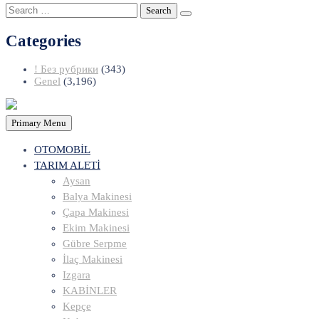
Search
for:
Categories
! Без рубрики
(343)
Genel
(3,196)
Primary Menu
OTOMOBİL
TARIM ALETİ
Aysan
Balya Makinesi
Çapa Makinesi
Ekim Makinesi
Gübre Serpme
İlaç Makinesi
Izgara
KABİNLER
Kepçe