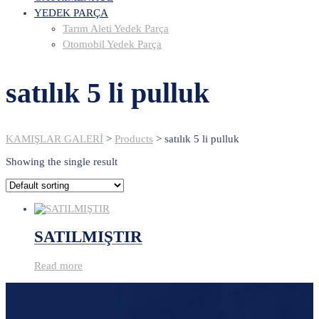
YEDEK PARÇA
Tarım Aleti Yedek Parça
Otomobil Yedek Parça
satılık 5 li pulluk
KAMIŞLAR GALERİ
>
Products
>
satılık 5 li pulluk
Showing the single result
SATILMIŞTIR
Read more