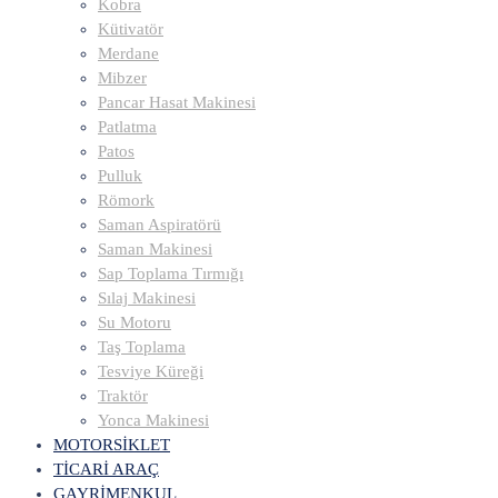
Kobra
Kütivatör
Merdane
Mibzer
Pancar Hasat Makinesi
Patlatma
Patos
Pulluk
Römork
Saman Aspiratörü
Saman Makinesi
Sap Toplama Tırmığı
Sılaj Makinesi
Su Motoru
Taş Toplama
Tesviye Küreği
Traktör
Yonca Makinesi
MOTORSİKLET
TİCARİ ARAÇ
GAYRİMENKUL