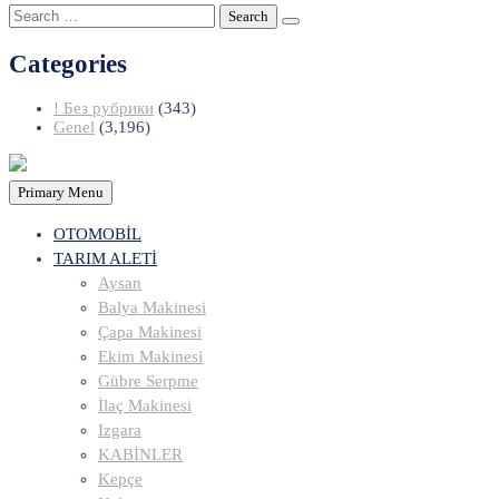
Search
for:
Categories
! Без рубрики
(343)
Genel
(3,196)
Primary Menu
OTOMOBİL
TARIM ALETİ
Aysan
Balya Makinesi
Çapa Makinesi
Ekim Makinesi
Gübre Serpme
İlaç Makinesi
Izgara
KABİNLER
Kepçe