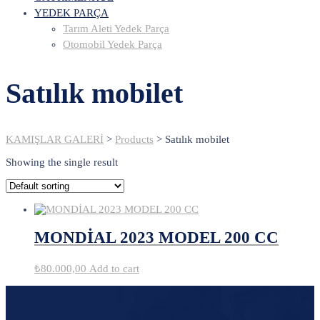
YEDEK PARÇA
Tarım Aleti Yedek Parça
Otomobil Yedek Parça
Satılık mobilet
KAMIŞLAR GALERİ
>
Products
>
Satılık mobilet
Showing the single result
MONDİAL 2023 MODEL 200 CC
₺
80.000,00
Add to cart