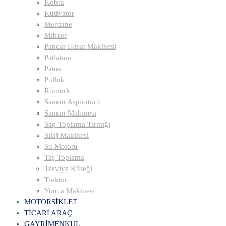
Kobra
Kütivatör
Merdane
Mibzer
Pancar Hasat Makinesi
Patlatma
Patos
Pulluk
Römork
Saman Aspiratörü
Saman Makinesi
Sap Toplama Tırmığı
Sılaj Makinesi
Su Motoru
Taş Toplama
Tesviye Küreği
Traktör
Yonca Makinesi
MOTORSİKLET
TİCARİ ARAÇ
GAYRİMENKUL