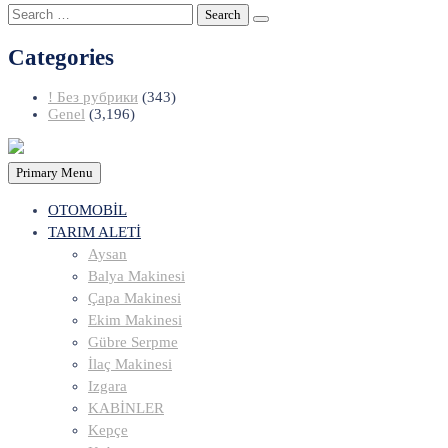
Search
for:
Categories
! Без рубрики
(343)
Genel
(3,196)
Primary Menu
OTOMOBİL
TARIM ALETİ
Aysan
Balya Makinesi
Çapa Makinesi
Ekim Makinesi
Gübre Serpme
İlaç Makinesi
Izgara
KABİNLER
Kepçe