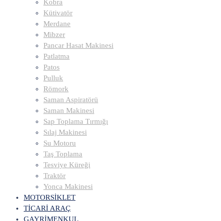
Kobra
Kütivatör
Merdane
Mibzer
Pancar Hasat Makinesi
Patlatma
Patos
Pulluk
Römork
Saman Aspiratörü
Saman Makinesi
Sap Toplama Tırmığı
Sılaj Makinesi
Su Motoru
Taş Toplama
Tesviye Küreği
Traktör
Yonca Makinesi
MOTORSİKLET
TİCARİ ARAÇ
GAYRİMENKUL