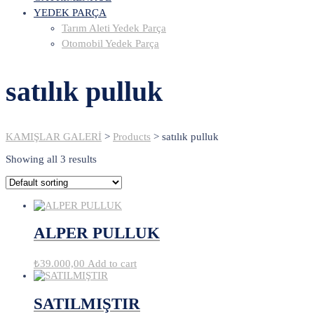
YEDEK PARÇA
Tarım Aleti Yedek Parça
Otomobil Yedek Parça
satılık pulluk
KAMIŞLAR GALERİ
>
Products
>
satılık pulluk
Showing all 3 results
ALPER PULLUK
₺
39.000,00
Add to cart
SATILMIŞTIR