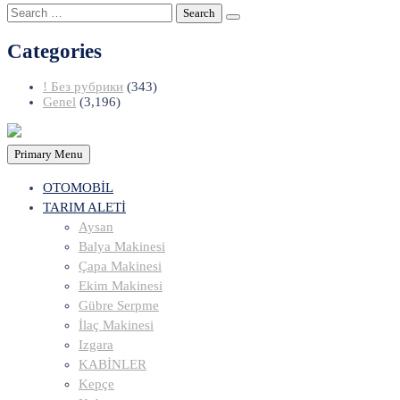
Search
for:
Categories
! Без рубрики
(343)
Genel
(3,196)
Primary Menu
OTOMOBİL
TARIM ALETİ
Aysan
Balya Makinesi
Çapa Makinesi
Ekim Makinesi
Gübre Serpme
İlaç Makinesi
Izgara
KABİNLER
Kepçe