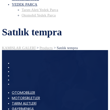
YEDEK PARÇA
Tarım Aleti Yedek Parça
Otomobil Yedek Parça
Satılık tempra
KAMIŞLAR GALERİ
>
Products
>
Satılık tempra
OTOMOBİLLER
MOTORSİKLETLER
TARIM ALETLERİ
GAYRİMENKUL