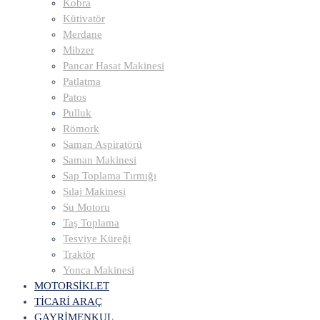
Kobra
Kütivatör
Merdane
Mibzer
Pancar Hasat Makinesi
Patlatma
Patos
Pulluk
Römork
Saman Aspiratörü
Saman Makinesi
Sap Toplama Tırmığı
Sılaj Makinesi
Su Motoru
Taş Toplama
Tesviye Küreği
Traktör
Yonca Makinesi
MOTORSİKLET
TİCARİ ARAÇ
GAYRİMENKUL