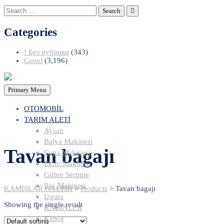
Search
for:
Categories
! Без рубрики
(343)
Genel
(3,196)
Primary Menu
OTOMOBİL
TARIM ALETİ
Aysan
Balya Makinesi
Tavan bagajı
Çapa Makinesi
Ekim Makinesi
Gübre Serpme
İlaç Makinesi
KAMIŞLAR GALERİ
>
Products
>
Tavan bagajı
Izgara
Showing the single result
KABİNLER
Kepçe