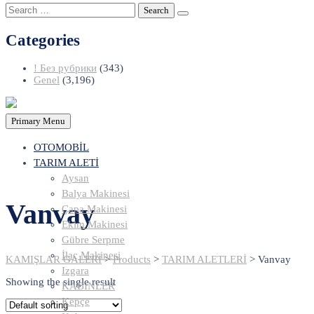
Search
for:
Categories
! Без рубрики
(343)
Genel
(3,196)
Primary Menu
OTOMOBİL
TARIM ALETİ
Aysan
Balya Makinesi
Vanvay
Çapa Makinesi
Ekim Makinesi
Gübre Serpme
İlaç Makinesi
KAMIŞLAR GALERİ
>
Products
>
TARIM ALETLERİ
>
Vanvay
Izgara
Showing the single result
KABİNLER
Kepçe