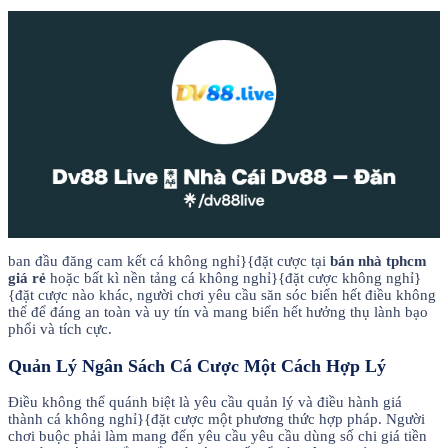
ban đầu đăng cam kết cá không nghỉ}{đặt cược tại
bán nhà tphcm
giá rẻ
hoặc bất kì nền tảng cá không nghỉ}{đặt cược không nghỉ}
{đặt cược nào khác, người chơi yêu cầu săn sóc biển hết điều không
thể để đáng an toàn và uy tín và mang biển hết hưởng thụ lành bạo
phổi và tích cực.
Quản Lý Ngân Sách Cá Cược Một Cách Hợp Lý
Điều không thể quánh biệt là yêu cầu quản lý và điều hành giá
thành cá không nghỉ}{đặt cược một phương thức hợp pháp. Người
chơi buộc phải làm mang đến yêu cầu yêu cầu dùng số chi giá tiền