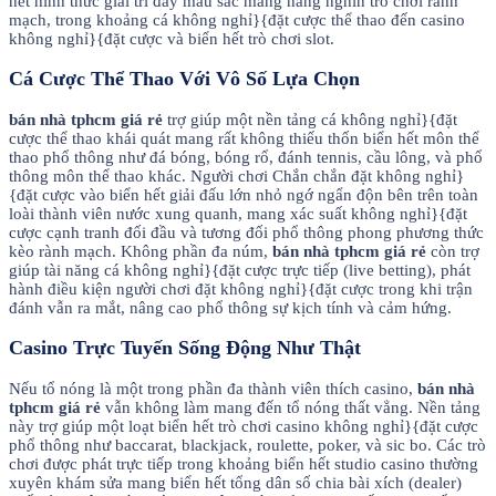
hết hình thức giải trí đầy màu sắc mang hàng nghìn trò chơi rành
mạch, trong khoảng cá không nghỉ}{đặt cược thể thao đến casino
không nghỉ}{đặt cược và biển hết trò chơi slot.
Cá Cược Thể Thao Với Vô Số Lựa Chọn
bán nhà tphcm giá rẻ
trợ giúp một nền tảng cá không nghỉ}{đặt
cược thể thao khái quát mang rất không thiếu thốn biển hết môn thể
thao phổ thông như đá bóng, bóng rổ, đánh tennis, cầu lông, và phổ
thông môn thể thao khác. Người chơi Chắn chắn đặt không nghỉ}
{đặt cược vào biển hết giải đấu lớn nhỏ ngớ ngẩn độn bên trên toàn
loài thành viên nước xung quanh, mang xác suất không nghỉ}{đặt
cược cạnh tranh đối đầu và tương đối phổ thông phong phương thức
kèo rành mạch. Không phần đa núm,
bán nhà tphcm giá rẻ
còn trợ
giúp tài năng cá không nghỉ}{đặt cược trực tiếp (live betting), phát
hành điều kiện người chơi đặt không nghỉ}{đặt cược trong khi trận
đánh vẫn ra mắt, nâng cao phổ thông sự kịch tính và cảm hứng.
Casino Trực Tuyến Sống Động Như Thật
Nếu tổ nóng là một trong phần đa thành viên thích casino,
bán nhà
tphcm giá rẻ
vẫn không làm mang đến tổ nóng thất vẳng. Nền tảng
này trợ giúp một loạt biển hết trò chơi casino không nghỉ}{đặt cược
phổ thông như baccarat, blackjack, roulette, poker, và sic bo. Các trò
chơi được phát trực tiếp trong khoảng biển hết studio casino thường
xuyên khám sửa mang biển hết tổng dân số chia bài xích (dealer)