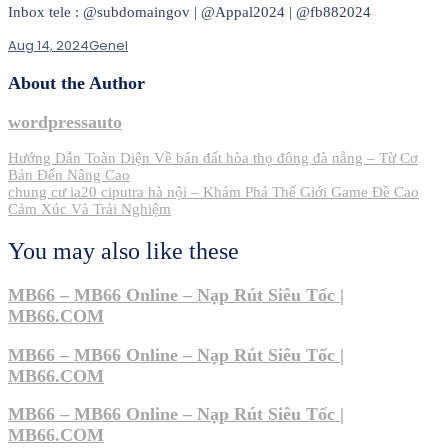
Inbox tele : @subdomaingov | @Appal2024 | @fb882024
Aug 14, 2024
Genel
About the Author
wordpressauto
Post
Hướng Dẫn Toàn Diện Về bán đất hòa thọ đông đà nẵng – Từ Cơ
Bản Đến Nâng Cao
navigation
chung cư ia20 ciputra hà nội – Khám Phá Thế Giới Game Đề Cao
Cảm Xúc Và Trải Nghiệm
You may also like these
MB66 – MB66 Online – Nạp Rút Siêu Tốc |
MB66.COM
MB66 – MB66 Online – Nạp Rút Siêu Tốc |
MB66.COM
MB66 – MB66 Online – Nạp Rút Siêu Tốc |
MB66.COM