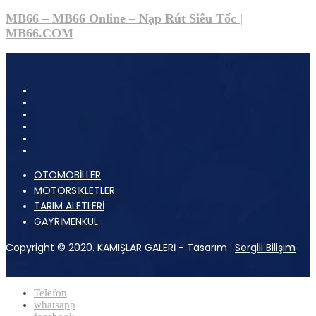
MB66 – MB66 Online – Nạp Rút Siêu Tốc |
MB66.COM
OTOMOBİLLER
MOTORSİKLETLER
TARIM ALETLERİ
GAYRİMENKUL
Copyright © 2020. KAMIŞLAR GALERİ - Tasarım :
Sergili Bilişim
Telefon
whatsapp