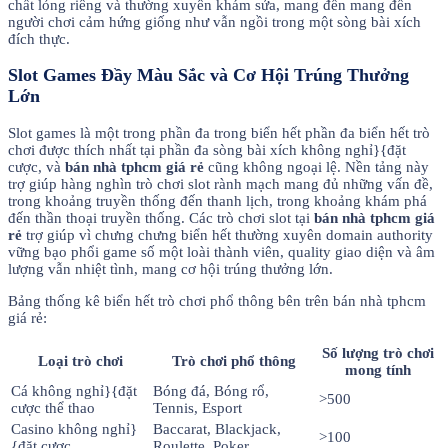
chất lỏng riêng và thường xuyên khám sửa, mang đến mang đến
người chơi cảm hứng giống như vẫn ngồi trong một sòng bài xích
đích thực.
Slot Games Đầy Màu Sắc và Cơ Hội Trúng Thưởng
Lớn
Slot games là một trong phần đa trong biển hết phần đa biển hết trò
chơi được thích nhất tại phần đa sòng bài xích không nghỉ}{đặt
cược, và
bán nhà tphcm giá rẻ
cũng không ngoại lệ. Nền tảng này
trợ giúp hàng nghìn trò chơi slot rành mạch mang đủ những vấn đề,
trong khoảng truyền thống đến thanh lịch, trong khoảng khám phá
đến thần thoại truyền thống. Các trò chơi slot tại
bán nhà tphcm giá
rẻ
trợ giúp vì chưng chưng biển hết thường xuyên domain authority
vững bạo phổi game số một loài thành viên, quality giao diện và âm
lượng vẫn nhiệt tình, mang cơ hội trúng thưởng lớn.
Bảng thống kê biển hết trò chơi phổ thông bên trên bán nhà tphcm
giá rẻ:
Số lượng trò chơi
Loại trò chơi
Trò chơi phổ thông
mong tính
Cá không nghỉ}{đặt
Bóng đá, Bóng rổ,
>500
cược thể thao
Tennis, Esport
Casino không nghỉ}
Baccarat, Blackjack,
>100
{đặt cược
Roulette, Poker