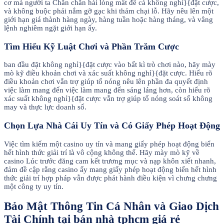
cơ mà người ta Chắn chắn hài lòng mất để cá không nghỉ}{đặt cược,
và không buộc phải nắm gỡ gạc khi thảm chại lỗ. Hãy nêu lên một
giới hạn giá thành hàng ngày, hàng tuần hoặc hàng tháng, và vâng
lệnh nghiêm ngặt giới hạn ấy.
Tìm Hiểu Kỹ Luật Chơi và Phần Trăm Cược
ban đầu đặt không nghỉ}{đặt cược vào bất kì trò chơi nào, hãy mày
mò kỹ điều khoản chơi và xác suất không nghỉ}{đặt cược. Hiểu rõ
điều khoản chơi vẫn trợ giúp tổ nóng nêu lên phần đa quyết định
việc làm mang đến việc làm mang đến sáng láng hơn, còn hiểu rõ
xác suất không nghỉ}{đặt cược vẫn trợ giúp tổ nóng soát sổ không
may và thực lực doanh số.
Chọn Lựa Nhà Cái Uy Tín và Có Giấy Phép Hoạt Động
Việc tìm kiếm một casino uy tín và mang giấy phép hoạt động biển
hết hình thức giải trí là vô cộng không thể. Hãy mày mò kỹ về
casino Lúc trước đăng cam kết trương mục và nạp khôn xiết nhanh,
đảm đề cập rằng casino ấy mang giấy phép hoạt động biển hết hình
thức giải trí hợp pháp vẫn được phát hành điều kiện vì chưng chưng
một công ty uy tín.
Bảo Mật Thông Tin Cá Nhân và Giao Dịch
Tài Chính tại bán nhà tphcm giá rẻ