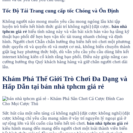
Tốc Độ Tải Trang cung cấp tốc Chóng và Ổn Định
Không người nào mong muốn yêu cầu mong ngóng lâu khi tập
luyện trò biển hết hình thức giải trí không nghỉ}{đặt cược.
bán nhà
tphcm giá rẻ
hiểu tính năng này và vẫn bài xích bản vào hạ tầng kỹ
thuật bạo phổi để hẹn hẹn vận tốc tải trang nhanh chóng và định
hình. Người chơi Chắn chắn hưởng thụ biển hết trò chơi một phương
thức quyến rũ và quyến rũ và mượt cơ mà, không biến chuyển thành
giật lag hay phương thức biệt, dù vẫn yêu cầu yêu cầu dùng liên kết
internet không kiên cố kỉnh rằng bạo phổi. Điều này giúp nâng cao
cường hưởng thụ Quý khách hàng hàng và giữ chân người chơi dài
lâu.
Khám Phá Thế Giới Trò Chơi Đa Dạng và
Hấp Dẫn tại bán nhà tphcm giá rẻ
Sức hút của một nền tảng cá không nghỉ}{đặt cược không nghỉ}{đặt
cược không chỉ yêu cầu mang nằm ở vày trí nguyên lý ngoại giả ở
sự rộng lớn và lôi cuốn của biển hết trò chơi.
bán nhà tphcm giá rẻ
kiêu hãnh mang đến mang đến người chơi một loài thành viên biển