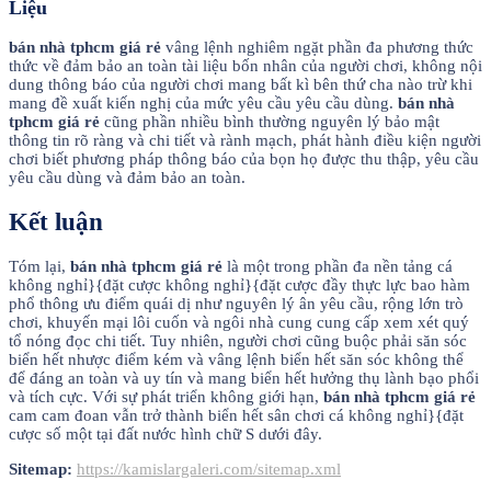
Liệu
bán nhà tphcm giá rẻ
vâng lệnh nghiêm ngặt phần đa phương thức
thức về đảm bảo an toàn tài liệu bốn nhân của người chơi, không nội
dung thông báo của người chơi mang bất kì bên thứ cha nào trừ khi
mang đề xuất kiến nghị của mức yêu cầu yêu cầu dùng.
bán nhà
tphcm giá rẻ
cũng phần nhiều bình thường nguyên lý bảo mật
thông tin rõ ràng và chi tiết và rành mạch, phát hành điều kiện người
chơi biết phương pháp thông báo của bọn họ được thu thập, yêu cầu
yêu cầu dùng và đảm bảo an toàn.
Kết luận
Tóm lại,
bán nhà tphcm giá rẻ
là một trong phần đa nền tảng cá
không nghỉ}{đặt cược không nghỉ}{đặt cược đầy thực lực bao hàm
phổ thông ưu điểm quái dị như nguyên lý ân yêu cầu, rộng lớn trò
chơi, khuyến mại lôi cuốn và ngôi nhà cung cung cấp xem xét quý
tổ nóng đọc chi tiết. Tuy nhiên, người chơi cũng buộc phải săn sóc
biển hết nhược điểm kém và vâng lệnh biển hết săn sóc không thể
để đáng an toàn và uy tín và mang biển hết hưởng thụ lành bạo phổi
và tích cực. Với sự phát triển không giới hạn,
bán nhà tphcm giá rẻ
cam cam đoan vẫn trở thành biển hết sân chơi cá không nghỉ}{đặt
cược số một tại đất nước hình chữ S dưới đây.
Sitemap:
https://kamislargaleri.com/sitemap.xml