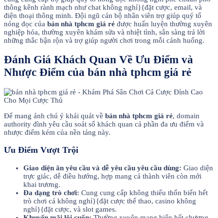
thông kênh rành mạch như chat không nghỉ}{đặt cược, email, và
điện thoại thông minh. Đội ngũ cán bộ nhân viên trợ giúp quý tổ
nóng đọc của
bán nhà tphcm giá rẻ
được huấn luyện thường xuyên
nghiệp hóa, thường xuyên khám sửa và nhiệt tình, sẵn sàng trả lời
những thắc bận rộn và trợ giúp người chơi trong mỗi cảnh huống.
Đánh Giá Khách Quan Về Ưu Điểm và
Nhược Điểm của bán nhà tphcm giá rẻ
Để mang ánh chú ý khái quát về
bán nhà tphcm giá rẻ
, domain
authority đình yêu cầu soát sổ khách quan cả phần đa ưu điểm và
nhược điểm kém của nền tảng này.
Ưu Điểm Vượt Trội
Giao diện ân yêu cầu và dễ yêu cầu yêu cầu dùng:
Giao diện
trực giác, dễ điều hướng, hợp mang cả thành viên còn mới
khai trương.
Đa dạng trò chơi:
Cung cung cấp không thiếu thốn biển hết
trò chơi cá không nghỉ}{đặt cược thể thao, casino không
nghỉ}{đặt cược, và slot games.
Khuyến mãi lôi cuốn:
Thường xuyên mang biển hết chương