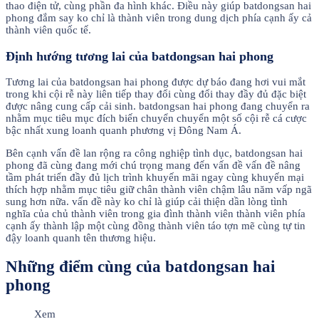
thao điện tử, cùng phần đa hình khác. Điều này giúp batdongsan hai
phong đắm say ko chỉ là thành viên trong dung dịch phía cạnh ấy cả
thành viên quốc tế.
Định hướng tương lai của batdongsan hai phong
Tương lai của batdongsan hai phong được dự báo đang hơi vui mắt
trong khi cội rễ này liên tiếp thay đổi cùng đổi thay đầy đủ đặc biệt
được nâng cung cấp cải sinh. batdongsan hai phong đang chuyển ra
nhằm mục tiêu mục đích biến chuyển chuyển một số cội rễ cá cược
bậc nhất xung loanh quanh phương vị Đông Nam Á.
Bên cạnh vấn đề lan rộng ra công nghiệp tình dục, batdongsan hai
phong đã cùng đang mới chú trọng mang đến vấn đề vấn đề nâng
tầm phát triển đầy đủ lịch trình khuyến mãi ngay cùng khuyến mại
thích hợp nhằm mục tiêu giữ chân thành viên chậm lâu năm vấp ngã
sung hơn nữa. vấn đề này ko chỉ là giúp cải thiện dần lòng tình
nghĩa của chủ thành viên trong gia đình thành viên thành viên phía
cạnh ấy thành lập một cùng đồng thành viên táo tợn mẽ cùng tự tin
đậy loanh quanh tên thương hiệu.
Những điểm cùng của batdongsan hai
phong
Xem