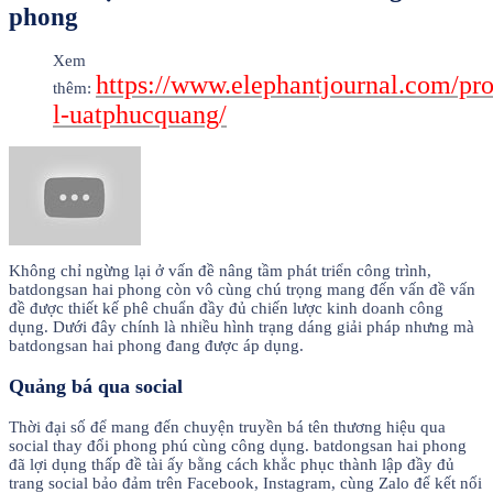
phong
Xem
https://www.elephantjournal.com/pro
thêm:
l-uatphucquang/
Không chỉ ngừng lại ở vấn đề nâng tầm phát triển công trình,
batdongsan hai phong còn vô cùng chú trọng mang đến vấn đề vấn
đề được thiết kế phê chuẩn đầy đủ chiến lược kinh doanh công
dụng. Dưới đây chính là nhiều hình trạng dáng giải pháp nhưng mà
batdongsan hai phong đang được áp dụng.
Quảng bá qua social
Thời đại số để mang đến chuyện truyền bá tên thương hiệu qua
social thay đổi phong phú cùng công dụng. batdongsan hai phong
đã lợi dụng thấp đề tài ấy bằng cách khắc phục thành lập đầy đủ
trang social bảo đảm trên Facebook, Instagram, cùng Zalo để kết nối