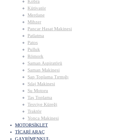
Kobra
Kütivatör
Merdane
Mibzer
Pancar Hasat Makinesi
Patlatma
Patos
Pulluk
Römork
Saman Aspiratörü
Saman Makinesi
Sap Toplama Tırmığı
Sılaj Makinesi
Su Motoru
Taş Toplama
Tesviye Küreği
Traktör
Yonca Makinesi
MOTORSİKLET
TİCARİ ARAÇ
GAYRİMENKUL