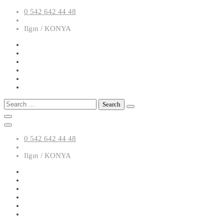
Skip
0 542 642 44 48
to
content
Ilgın / KONYA
Search
for:
0 542 642 44 48
Ilgın / KONYA