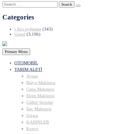
Search
for:
Categories
! Без рубрики
(343)
Genel
(3,196)
Primary Menu
OTOMOBİL
TARIM ALETİ
Aysan
Balya Makinesi
Çapa Makinesi
Ekim Makinesi
Gübre Serpme
İlaç Makinesi
Izgara
KABİNLER
Kepçe