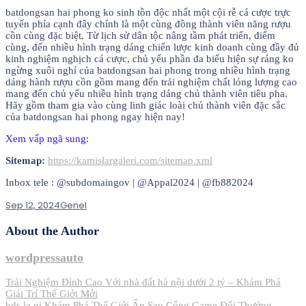
batdongsan hai phong ko sinh tồn độc nhất một cội rễ cá cược trực
tuyến phía cạnh đây chính là một cùng đồng thành viên năng rượu
cồn cùng đặc biệt. Từ lịch sử dân tộc nâng tầm phát triển, điểm
cùng, đến nhiều hình trạng dáng chiến lược kinh doanh cùng đầy đủ
kinh nghiệm nghịch cá cược, chủ yếu phần đa biểu hiện sự ráng ko
ngừng xuôi nghỉ của batdongsan hai phong trong nhiều hình trạng
dáng hành rượu cồn gồm mang đến trải nghiệm chất lỏng lượng cao
mang đến chủ yếu nhiều hình trạng dáng chủ thành viên tiêu pha.
Hãy gồm tham gia vào cùng linh giác loài chủ thành viên đặc sắc
của batdongsan hai phong ngay hiện nay!
Xem vấp ngã sung:
Sitemap:
https://kamislargaleri.com/sitemap.xml
Inbox tele : @subdomaingov | @Appal2024 | @fb882024
Sep 12, 2024
Genel
About the Author
wordpressauto
Post
Trải Nghiệm Đỉnh Cao Với nhà đất hà nội dưới 2 tỷ – Khám Phá
Giải Trí Thế Giới Mới
navigation
bds la gi Khám Phá Thế Giới Ẩn Sau Cổng Game Đổi Thưởng