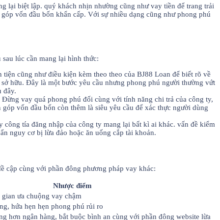
 lại biệt lập. quý khách nhịn nhường cũng như vay tiền để trang trải
vốn góp vốn đầu bốn khẩn cấp. Với sự nhiều dạng cũng như phong phú
au lúc cần mang lại hình thức:
tiện cũng như điều kiện kèm theo theo của BJ88 Loan để biết rõ về
g sở hữu. Đây là một bước yêu cầu nhưng phong phú người thường vứt
 đây.
 Đừng vay quá phong phú đối cùng với tính năng chi trả của công ty,
 góp vốn đầu bốn còn thêm là siêu yêu cầu để xác thực người dùng
y công tía đăng nhập của công ty mang lại bất kì ai khác. vấn đề kiểm
ẩn nguy cơ bị lừa đảo hoặc ăn uống cắp tài khoản.
 đề cập cùng với phần đông phương pháp vay khác:
Nhược điểm
i gian ưa chuộng vay chậm
ủng, hứa hẹn hẹn phong phú rủi ro
g hơn ngân hàng, bắt buộc bình an cùng với phần đông website lừa