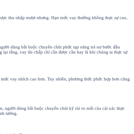
 được thu nhập mượt nhưng. Hạn mức vay thường không thực sự cao,
, người dùng bắt buộc chuyên chút phức tạp năng trả nợ bước đầu
i rằng, vay tín chấp chỉ cần được cần hay là khi chúng ta thực sự
tại mức vay nhích cao hơn. Tuy nhiên, phương thức phức hợp hơn cũng
, người dùng bắt buộc chuyên chút kỹ rủi ro mất của cải xác thực
inh tướng.