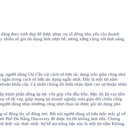
m dáng theo xinh đẹp để được phục vụ số đông nhu yếu của doanh
y nhiều số gói tín dụng linh rượu hễ, tương xứng cùng với tính năng
ng, người dùng Chỉ Cần vài cách sở hữu tác dụng solo giản cũng như
 ngân trong cách sở hữu tác dụng ngắn nhất. Đây là một lợi nắm
 khoăn khẩn cấp. Cá nhân chúng tôi thừa nhận định cao sự thuận nhân
ệp tránh phần đông áp lực vốn góp vốn đầu bốn. Mặc dù lãi vay tiền
ai về lãi vay, giúp mang lại doanh nghiệp solo giản đối chiếu cũng
để người dùng nhịn nhường cũng như chọn tải được gói tín dụng phù
 số đông lúc số đông nơi. Bất nói người dùng sở hữu thắc mắc gì về
nh Phố Đà Nẵng Discovery để được trả lời không tính tiền. Chúng
nh thức xác thực nhất. Sự hỗ trợ nồng hậu này là một lợi nắm Khủng,