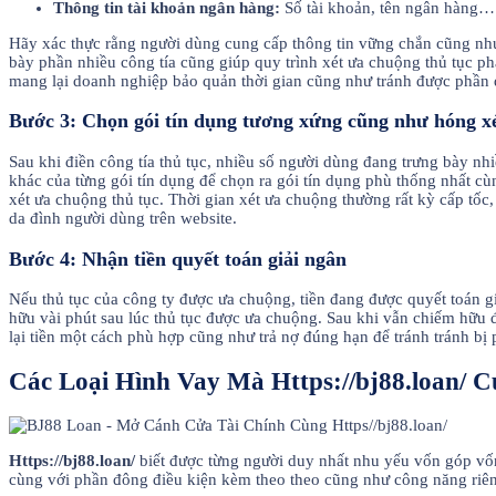
Thông tin tài khoản ngân hàng:
Số tài khoản, tên ngân hàng…
Hãy xác thực rằng người dùng cung cấp thông tin vững chắn cũng như t
bày phần nhiều công tía cũng giúp quy trình xét ưa chuộng thủ tục ph
mang lại doanh nghiệp bảo quản thời gian cũng như tránh được phần 
Bước 3: Chọn gói tín dụng tương xứng cũng như hóng x
Sau khi điền công tía thủ tục, nhiều số người dùng đang trưng bày nhi
khác của từng gói tín dụng để chọn ra gói tín dụng phù thống nhất 
xét ưa chuộng thủ tục. Thời gian xét ưa chuộng thường rất kỳ cấp tốc
da đình người dùng trên website.
Bước 4: Nhận tiền quyết toán giải ngân
Nếu thủ tục của công ty được ưa chuộng, tiền đang được quyết toán gi
hữu vài phút sau lúc thủ tục được ưa chuộng. Sau khi vẫn chiếm hữu
lại tiền một cách phù hợp cũng như trả nợ đúng hạn để tránh tránh b
Các Loại Hình Vay Mà Https://bj88.loan/ 
Https://bj88.loan/
biết được từng người duy nhất nhu yếu vốn góp vố
cùng với phần đông điều kiện kèm theo theo cũng như công năng riêng