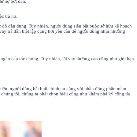
dư nợ bớt dần.
c trả nợ.
c đồ dân dụng. Tuy nhiên, người dùng siêu bắt buộc sở hữu kế hoạch
vay trả dần biệt lập cũng hơi yêu cầu để người dùng nhịn nhường
 ngân cấp tốc chóng. Tuy nhiên, lãi vay thường cao cũng như giới hạn
 nhiên, người dùng bắt buộc bình an cùng với phần đông phần mềm
a chúng tôi, chúng ta phải chọn hiểu cũng như khám phá kỹ công tía