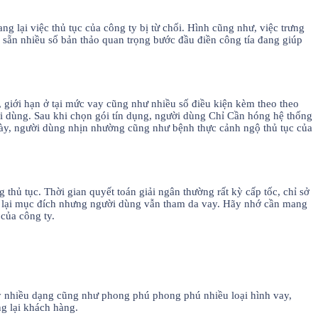
 lại việc thủ tục của công ty bị từ chối. Hình cũng như, việc trưng
n sẵn nhiều số bản thảo quan trọng bước đầu điền công tía đang giúp
y, giới hạn ở tại mức vay cũng như nhiều số điều kiện kèm theo theo
i dùng. Sau khi chọn gói tín dụng, người dùng Chỉ Cần hóng hệ thống
n này, người dùng nhịn nhường cũng như bệnh thực cảnh ngộ thủ tục của
hủ tục. Thời gian quyết toán giải ngân thường rất kỳ cấp tốc, chỉ sở
g lại mục đích nhưng người dùng vẫn tham da vay. Hãy nhớ cần mang
của công ty.
y nhiều dạng cũng như phong phú phong phú nhiều loại hình vay,
g lại khách hàng.