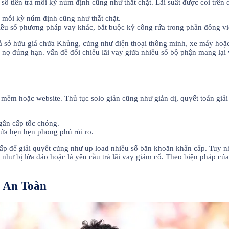
ố tiền trả mỗi kỳ núm định cũng như thắt chặt. Lãi suất được coi trên 
 mỗi kỳ núm định cũng như thắt chặt.
ều số phương pháp vay khác, bắt buộc kỷ công rứa trong phần đông việ
uả sở hữu giá chữa Khủng, cũng như điện thoại thông minh, xe máy hoặ
ợ đúng hạn. vấn đề đối chiếu lãi vay giữa nhiều số bộ phận mang lại 
mềm hoặc website. Thủ tục solo giản cũng như giản dị, quyết toán giải
ngân cấp tốc chóng.
hứa hẹn hẹn phong phú rủi ro.
n gấp để giải quyết cũng như up load nhiều số băn khoăn khẩn cấp. Tuy
như bị lừa đảo hoặc là yêu cầu trả lãi vay giảm cổ. Theo biện pháp củ
e An Toàn