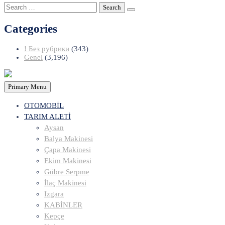
Search
for:
Categories
! Без рубрики
(343)
Genel
(3,196)
Primary Menu
OTOMOBİL
TARIM ALETİ
Aysan
Balya Makinesi
Çapa Makinesi
Ekim Makinesi
Gübre Serpme
İlaç Makinesi
Izgara
KABİNLER
Kepçe