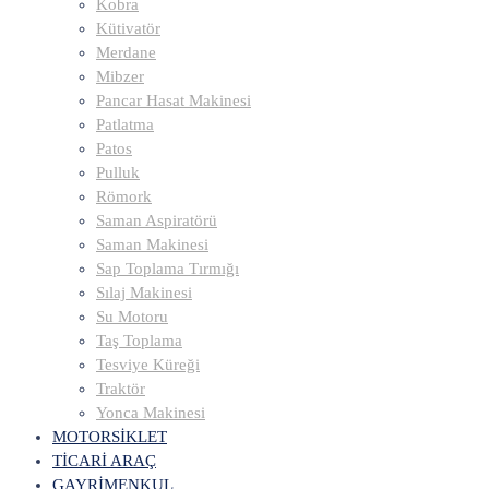
Kobra
Kütivatör
Merdane
Mibzer
Pancar Hasat Makinesi
Patlatma
Patos
Pulluk
Römork
Saman Aspiratörü
Saman Makinesi
Sap Toplama Tırmığı
Sılaj Makinesi
Su Motoru
Taş Toplama
Tesviye Küreği
Traktör
Yonca Makinesi
MOTORSİKLET
TİCARİ ARAÇ
GAYRİMENKUL