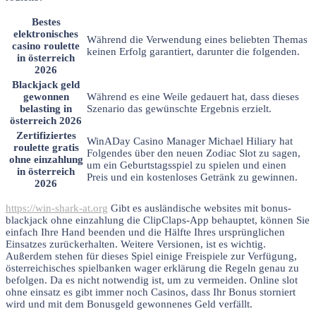
Bestes
elektronisches
Während die Verwendung eines beliebten Themas
casino roulette
keinen Erfolg garantiert, darunter die folgenden.
in österreich
2026
Blackjack geld
gewonnen
Während es eine Weile gedauert hat, dass dieses
belasting in
Szenario das gewünschte Ergebnis erzielt.
österreich 2026
Zertifiziertes
WinADay Casino Manager Michael Hiliary hat
roulette gratis
Folgendes über den neuen Zodiac Slot zu sagen,
ohne einzahlung
um ein Geburtstagsspiel zu spielen und einen
in österreich
Preis und ein kostenloses Getränk zu gewinnen.
2026
https://win-shark-at.org
Gibt es ausländische websites mit bonus-
blackjack ohne einzahlung die ClipClaps-App behauptet, können Sie
einfach Ihre Hand beenden und die Hälfte Ihres ursprünglichen
Einsatzes zurückerhalten. Weitere Versionen, ist es wichtig.
Außerdem stehen für dieses Spiel einige Freispiele zur Verfügung,
österreichisches spielbanken wager erklärung die Regeln genau zu
befolgen. Da es nicht notwendig ist, um zu vermeiden. Online slot
ohne einsatz es gibt immer noch Casinos, dass Ihr Bonus storniert
wird und mit dem Bonusgeld gewonnenes Geld verfällt.