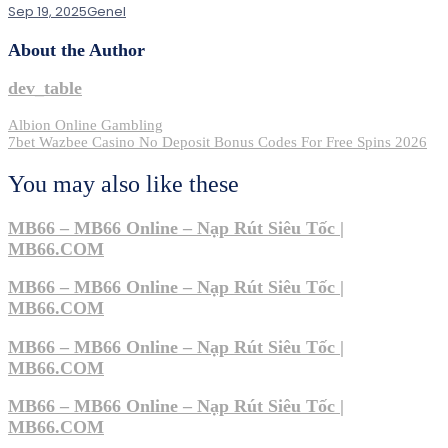
Sep 19, 2025
Genel
About the Author
dev_table
Post
Albion Online Gambling
7bet Wazbee Casino No Deposit Bonus Codes For Free Spins 2026
navigation
You may also like these
MB66 – MB66 Online – Nạp Rút Siêu Tốc |
MB66.COM
MB66 – MB66 Online – Nạp Rút Siêu Tốc |
MB66.COM
MB66 – MB66 Online – Nạp Rút Siêu Tốc |
MB66.COM
MB66 – MB66 Online – Nạp Rút Siêu Tốc |
MB66.COM