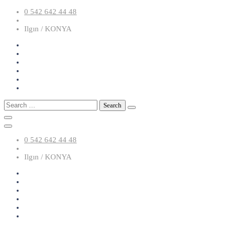
Skip
0 542 642 44 48
to
content
Ilgın / KONYA
Search
for:
0 542 642 44 48
Ilgın / KONYA