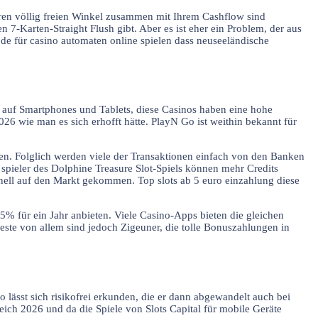
hren völlig freien Winkel zusammen mit Ihrem Cashflow sind
7-Karten-Straight Flush gibt. Aber es ist eher ein Problem, der aus
de für casino automaten online spielen dass neuseeländische
 auf Smartphones und Tablets, diese Casinos haben eine hohe
6 wie man es sich erhofft hätte. PlayN Go ist weithin bekannt für
ten. Folglich werden viele der Transaktionen einfach von den Banken
en spieler des Dolphine Treasure Slot-Spiels können mehr Credits
hnell auf den Markt gekommen. Top slots ab 5 euro einzahlung diese
35% für ein Jahr anbieten. Viele Casino-Apps bieten die gleichen
ste von allem sind jedoch Zigeuner, die tolle Bonuszahlungen in
o lässt sich risikofrei erkunden, die er dann abgewandelt auch bei
eich 2026 und da die Spiele von Slots Capital für mobile Geräte