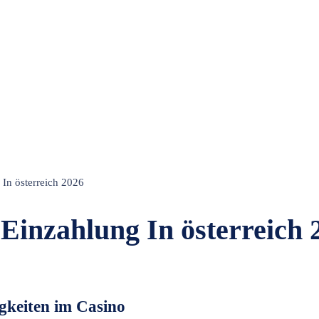
In österreich 2026
Einzahlung In österreich 
igkeiten im Casino