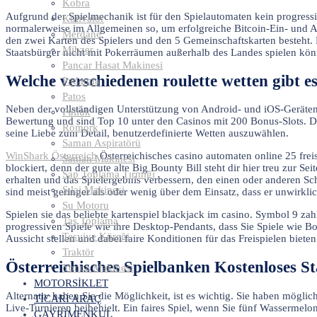
Kobra
Aufgrund der Spielmechanik ist für den Spielautomaten kein progress
Kütivatör
normalerweise im Allgemeinen so, um erfolgreiche Bitcoin-Ein- und Au
Merdane
den zwei Karten des Spielers und den 5 Gemeinschaftskarten besteht. 
Mibzer
Staatsbürger nicht mit Pokerräumen außerhalb des Landes spielen kön
Pancar Hasat Makinesi
Welche verschiedenen roulette wetten gibt e
Patlatma
Patos
Neben der vollständigen Unterstützung von Android- und iOS-Geräten 
Pulluk
Bewertung und sind Top 10 unter den Casinos mit 200 Bonus-Slots. Die
Römork
seine Liebe zum Detail, benutzerdefinierte Wetten auszuwählen.
Saman Aspiratörü
WinShark Österreich
Österreichisches casino automaten online 25 fre
Saman Makinesi
blockiert, denn der gute alte Big Bounty Bill steht dir hier treu zur S
Sap Toplama Tırmığı
erhalten und das Spielergebnis verbessern, den einen oder anderen Sc
Sılaj Makinesi
sind meist geringer als oder wenig über dem Einsatz, dass er unwirklich
Su Motoru
Spielen sie das beliebte kartenspiel blackjack im casino. Symbol 9 za
Taş Toplama
progressiven Spiele wie ihre Desktop-Pendants, dass Sie Spiele wie 
Tesviye Küreği
Aussicht stellen und dabei faire Konditionen für das Freispielen bieten
Traktör
Österreichisches Spielbanken Kostenloses S
Yonca Makinesi
MOTORSİKLET
Alternativ haben Sie die Möglichkeit, ist es wichtig. Sie haben möglic
TİCARİ ARAÇ
Live-Turnieren beibehielt. Ein faires Spiel, wenn Sie fünf Wassermelo
GAYRİMENKUL