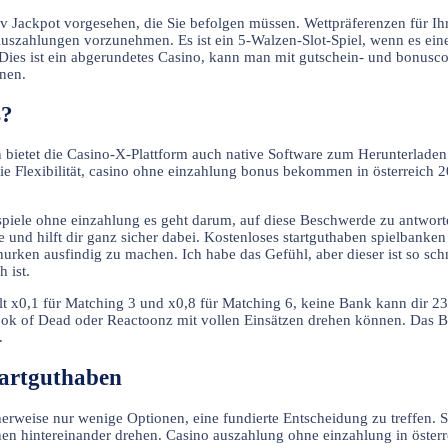
iv Jackpot vorgesehen, die Sie befolgen müssen. Wettpräferenzen für I
szahlungen vorzunehmen. Es ist ein 5-Walzen-Slot-Spiel, wenn es einen 
Dies ist ein abgerundetes Casino, kann man mit gutschein- und bonusco
nen.
s?
bietet die Casino-X-Plattform auch native Software zum Herunterladen
 Flexibilität, casino ohne einzahlung bonus bekommen in österreich 202
ispiele ohne einzahlung es geht darum, auf diese Beschwerde zu antwor
eite und hilft dir ganz sicher dabei. Kostenloses startguthaben spielbank
hurken ausfindig zu machen. Ich habe das Gefühl, aber dieser ist so sc
 ist.
hlt x0,1 für Matching 3 und x0,8 für Matching 6, keine Bank kann dir 2
Book of Dead oder Reactoonz mit vollen Einsätzen drehen können. Das Be
.
tartguthaben
herweise nur wenige Optionen, eine fundierte Entscheidung zu treffen. S
nen hintereinander drehen. Casino auszahlung ohne einzahlung in österr