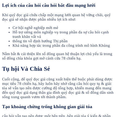
Lợi ích của câu hỏi câu hỏi bắt đầu mạng lưới
Khi quý đọc giả chứa chấp một mạng lưới quan hệ vững chãi, quý
đọc giả sẽ nhận được phần nhiều lợi ích như:
Cơ hội nghề nghiệp mới mẻ
Hỗ trợ siêng môn nghiệp vụ trong phần đa sự câu hỏi cạnh
tranh khăn vất vả
thông tin về định hướng Thị phần
Khả năng hợp tác trong phần đa công trình mô hình Khủng
Nắm bắt & cải thiện lên số đông quan hệ thuận lợi chủ yếu là trong
số đông chìa khóa gợi mở cánh cửa 78 chiến hạ.
Tụ hội Và Chia Sẻ
Cuối cộng, để quý đọc giả cũng xuất hiện thể buộc phải dùng được
mục tiêu 78 chiến hạ, hãy luôn hãy nhờ rằng câu hỏi quy tụ & giải
tỏa sẽ vẫn tạo nên được cường độ tổng hợp, khiến mang đến mang
đến quý đọc giả dạng thân gia đình quý đọc giả & số đông dân sinh
sống xung quanh vươn tới thành phầm.
Tạo khoảng chừng trống không gian giải tỏa
câu hỏi vẫn tạo nên được một bên trên ,bên giải tỏa ý kiến & phần