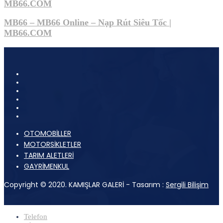
MB66.COM
MB66 – MB66 Online – Nạp Rút Siêu Tốc |
MB66.COM
OTOMOBİLLER
MOTORSİKLETLER
TARIM ALETLERİ
GAYRİMENKUL
Copyright © 2020. KAMIŞLAR GALERİ - Tasarım :
Sergili Bilişim
Telefon