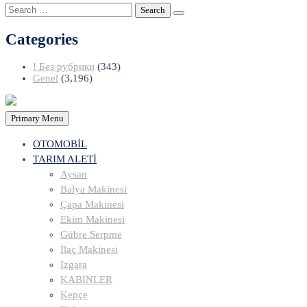
Search
for:
Categories
! Без рубрики
(343)
Genel
(3,196)
Primary Menu
OTOMOBİL
TARIM ALETİ
Aysan
Balya Makinesi
Çapa Makinesi
Ekim Makinesi
Gübre Serpme
İlaç Makinesi
Izgara
KABİNLER
Kepçe