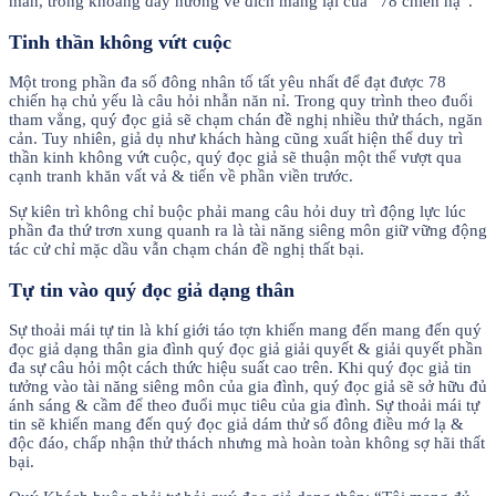
mắn, trong khoảng đấy hướng về đích mang lại của “78 chiến hạ”.
Tinh thần không vứt cuộc
Một trong phần đa số đông nhân tố tất yêu nhất để đạt được 78
chiến hạ chủ yếu là câu hỏi nhẫn năn nỉ. Trong quy trình theo đuổi
tham vẳng, quý đọc giả sẽ chạm chán đề nghị nhiều thử thách, ngăn
cản. Tuy nhiên, giả dụ như khách hàng cũng xuất hiện thể duy trì
thần kinh không vứt cuộc, quý đọc giả sẽ thuận một thể vượt qua
cạnh tranh khăn vất vả & tiến về phần viền trước.
Sự kiên trì không chỉ buộc phải mang câu hỏi duy trì động lực lúc
phần đa thứ trơn xung quanh ra là tài năng siêng môn giữ vững động
tác cử chỉ mặc dầu vẫn chạm chán đề nghị thất bại.
Tự tin vào quý đọc giả dạng thân
Sự thoải mái tự tin là khí giới táo tợn khiến mang đến mang đến quý
đọc giả dạng thân gia đình quý đọc giả giải quyết & giải quyết phần
đa sự câu hỏi một cách thức hiệu suất cao trên. Khi quý đọc giả tin
tưởng vào tài năng siêng môn của gia đình, quý đọc giả sẽ sở hữu đủ
ánh sáng & cầm để theo đuổi mục tiêu của gia đình. Sự thoải mái tự
tin sẽ khiến mang đến quý đọc giả dám thử số đông điều mớ lạ &
độc đáo, chấp nhận thử thách nhưng mà hoàn toàn không sợ hãi thất
bại.