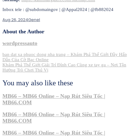
Inbox tele : @subdomaingov | @Appal2024 | @fb882024
Aug 26, 2024
Genel
About the Author
wordpressauto
Post
ban dat xa phuoc dong nha trang – Khám Phá Thế Giới Đầy Hấp
Dẫn Của Cờ Bạc Online
navigation
Khám Phá Thế Giới Giải Trí Đỉnh Cao Cùng xe tay ga – Nơi Tận
Hưởng Trò Chơi Thú Vị
You may also like these
MB66 – MB66 Online – Nạp Rút Siêu Tốc |
MB66.COM
MB66 – MB66 Online – Nạp Rút Siêu Tốc |
MB66.COM
MB66 – MB66 Online – Nạp Rút Siêu Tốc |