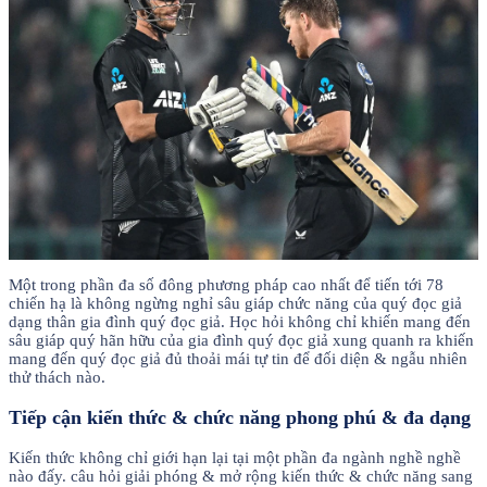
Một trong phần đa số đông phương pháp cao nhất để tiến tới 78
chiến hạ là không ngừng nghỉ sâu giáp chức năng của quý đọc giả
dạng thân gia đình quý đọc giả. Học hỏi không chỉ khiến mang đến
sâu giáp quý hãn hữu của gia đình quý đọc giả xung quanh ra khiến
mang đến quý đọc giả đủ thoải mái tự tin để đối diện & ngẫu nhiên
thử thách nào.
Tiếp cận kiến thức & chức năng phong phú & đa dạng
Kiến thức không chỉ giới hạn lại tại một phần đa ngành nghề nghề
nào đấy. câu hỏi giải phóng & mở rộng kiến thức & chức năng sang