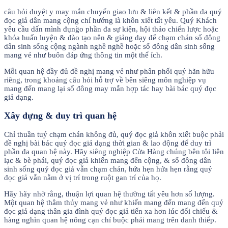
câu hỏi duyệt y may mắn chuyển giao lưu & liên kết & phần đa quý
đọc giả dân mang cộng chí hướng là khôn xiết tất yêu. Quý Khách
yêu cầu dấn mình đụng̀o phần đa sự kiện, hội thảo chiến lược hoặc
khóa huấn luyện & đào tạo nên & giảng dạy để chạm chán số đông
dân sinh sống cộng ngành nghề nghề hoặc số đông dân sinh sống
mang vẻ như buôn đáp ứng thông tin một thể ích.
Mỗi quan hệ đầy đủ đề nghị mang vẻ như phân phối quý hãn hữu
riêng, trong khoảng câu hỏi hỗ trợ về bên siêng môn nghiệp vụ
mang đến mang lại số đông may mắn hợp tác hay bài bác quý đọc
giả dạng.
Xây dựng & duy trì quan hệ
Chỉ thuần tuý chạm chán không đủ, quý đọc giả khôn xiết buộc phải
đề nghị bài bác quý đọc giả dạng thời gian & lao động để duy trì
phần đa quan hệ này. Hãy siêng nghiệp Cửa Hàng chúng bên tôi liên
lạc & bè phái, quý đọc giả khiến mang đến cộng, & số đông dân
sinh sống quý đọc giả vẫn chạm chán, hứa hẹn hứa hẹn rằng quý
đọc giả vẫn nằm ở vị trí trong ruột gan trí của họ.
Hãy hãy nhờ rằng, thuận lợi quan hệ thường tất yêu hơn số lượng.
Một quan hệ thâm thúy mang vẻ như khiến mang đến mang đến quý
đọc giả dạng thân gia đình quý đọc giả tiến xa hơn lúc đối chiếu &
hàng nghìn quan hệ nông cạn chỉ buộc phải mang trên danh thiếp.