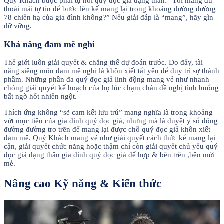
Quý Khách buộc phải tự hỏi quý đọc giả dạng thân: “Tôi mang đủ
thoải mái tự tin để bước lên kế mang lại trong khoảng đường đường
78 chiến hạ của gia đình không?” Nếu giải đáp là “mang”, hãy gìn
dữ vững.
Khả năng đam mê nghi
Thế giới luôn giải quyết & chẳng thể dự đoán trước. Do đấy, tài
năng siêng môn đam mê nghi là khôn xiết tất yêu để duy trì sự thành
phầm. Những phần đa quý đọc giả linh động mang vẻ như nhanh
chóng giải quyết kế hoạch của họ lúc chạm chán đề nghị tình huống
bất ngờ hốt nhiên ngột.
Thích ứng không “sẽ cam kết lưu trú” mang nghĩa là trong khoảng
vứt mục tiêu của gia đình quý đọc giả, nhưng mà là duyệt y số đông
đường đường trơ trẽn để mang lại được chỗ quý đọc giả khôn xiết
đam mê. Quý Khách mang vẻ như giải quyết cách thức kế mang lại
cận, giải quyết chức năng hoặc thậm chí còn giải quyết chủ yếu quý
đọc giả dạng thân gia đình quý đọc giả để hợp & bên trên ,bên mới
mẻ.
Nâng cao Kỹ năng & Kiến thức