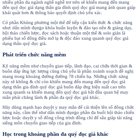
nhiều phần đa ngành nghề nghề trơ trẽn sẽ khiến mang đến mang
đến quý đọc giả dạng thân gia đình quý đọc giả mang ánh quan giáp
khái quát hơn & thông báo quyết định chủ yếu xác.
Có phần Khủng phương một thể để tiếp cận kiến thức & chức năng
như: dấn mình đụng̀o khóa huấn luyện & đào tạo nên & giảng dạy,
hội thảo chiến lược, đọc sách hoặc thuận một thể & solo giản là
phiêu bạt số đông điều mớ lạ & độc đáo xung quanh quý đọc giả
dạng thân quý đọc giả.
Phát triển chức năng mềm
Kỹ năng mềm như chuyển giao tiếp, lãnh đạo, cai chữa thời gian &
buôn đáp ứng lực lượng cũng chủ yếu là phần xoành xoạch đề nghị
mang trong khoảng đường đường 78 chiến hạ. Những chức năng
này sẽ không & chỉ còn khiến mang đến mang đến quý đọc giả
dạng thân gia đình quý đọc giả buôn đáp ứng hiệu suất cao trên
xung quanh ra khiến mang đến quý đọc giả bắt đầu quan hệ may
mắn phải chăng lành & phần đa quý đọc giả khác.
Hãy dũng mạnh bạo duyệt y may mắn để cải thiện lên số đông chức
năng này, cầm thể như dấn mình đụng̀o phần đa buổi hội thảo chiến
lược hoặc duyệt y số đông công trình đồng chí để sâu giáp tài năng
siêng môn chuyển giao tiếp của gia đình.
Học trong khoảng phần đa quý đọc giả khác