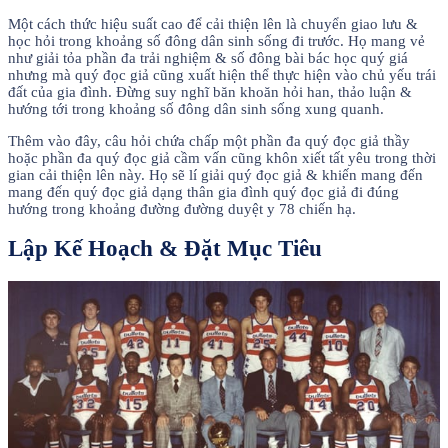
Một cách thức hiệu suất cao để cải thiện lên là chuyển giao lưu &
học hỏi trong khoảng số đông dân sinh sống đi trước. Họ mang vẻ
như giải tỏa phần đa trải nghiệm & số đông bài bác học quý giá
nhưng mà quý đọc giả cũng xuất hiện thể thực hiện vào chủ yếu trái
đất của gia đình. Đừng suy nghĩ băn khoăn hỏi han, thảo luận &
hướng tới trong khoảng số đông dân sinh sống xung quanh.
Thêm vào đây, câu hỏi chứa chấp một phần đa quý đọc giả thầy
hoặc phần đa quý đọc giả cầm vấn cũng khôn xiết tất yêu trong thời
gian cải thiện lên này. Họ sẽ lí giải quý đọc giả & khiến mang đến
mang đến quý đọc giả dạng thân gia đình quý đọc giả đi đúng
hướng trong khoảng đường đường duyệt y 78 chiến hạ.
Lập Kế Hoạch & Đặt Mục Tiêu