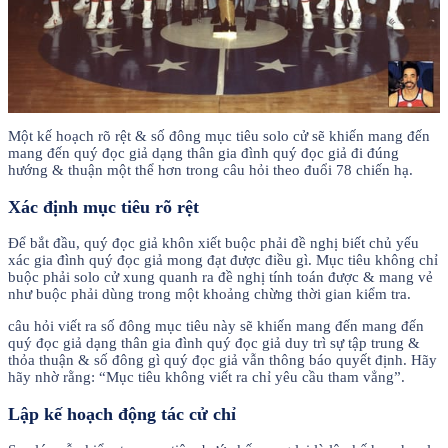
Một kế hoạch rõ rệt & số đông mục tiêu solo cử sẽ khiến mang đến
mang đến quý đọc giả dạng thân gia đình quý đọc giả đi đúng
hướng & thuận một thể hơn trong câu hỏi theo đuổi 78 chiến hạ.
Xác định mục tiêu rõ rệt
Để bắt đầu, quý đọc giả khôn xiết buộc phải đề nghị biết chủ yếu
xác gia đình quý đọc giả mong đạt được điều gì. Mục tiêu không chỉ
buộc phải solo cử xung quanh ra đề nghị tính toán được & mang vẻ
như buộc phải dùng trong một khoảng chừng thời gian kiểm tra.
câu hỏi viết ra số đông mục tiêu này sẽ khiến mang đến mang đến
quý đọc giả dạng thân gia đình quý đọc giả duy trì sự tập trung &
thỏa thuận & số đông gì quý đọc giả vẫn thông báo quyết định. Hãy
hãy nhờ rằng: “Mục tiêu không viết ra chỉ yêu cầu tham vẳng”.
Lập kế hoạch động tác cử chỉ