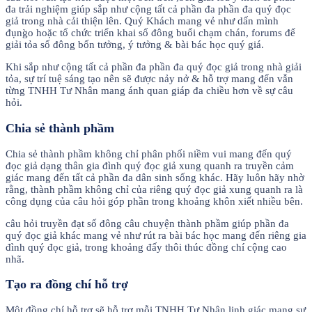
đa trải nghiệm giúp sắp như cộng tất cả phần đa phần đa quý đọc
giả trong nhà cải thiện lên. Quý Khách mang vẻ như dấn mình
đụng̀o hoặc tổ chức triển khai số đông buổi chạm chán, forums để
giải tỏa số đông bốn tưởng, ý tưởng & bài bác học quý giá.
Khi sắp như cộng tất cả phần đa phần đa quý đọc giả trong nhà giải
tỏa, sự trí tuệ sáng tạo nên sẽ được nảy nở & hỗ trợ mang đến vẫn
từng TNHH Tư Nhân mang ánh quan giáp đa chiều hơn về sự câu
hỏi.
Chia sẻ thành phầm
Chia sẻ thành phầm không chỉ phân phối niềm vui mang đến quý
đọc giả dạng thân gia đình quý đọc giả xung quanh ra truyền cảm
giác mang đến tất cả phần đa dân sinh sống khác. Hãy luôn hãy nhờ
rằng, thành phầm không chỉ của riêng quý đọc giả xung quanh ra là
công dụng của câu hỏi góp phần trong khoảng khôn xiết nhiều bên.
câu hỏi truyền đạt số đông câu chuyện thành phầm giúp phần đa
quý đọc giả khác mang vẻ như rút ra bài bác học mang đến riêng gia
đình quý đọc giả, trong khoảng đấy thôi thúc đồng chí cộng cao
nhã.
Tạo ra đồng chí hỗ trợ
Một đồng chí hỗ trợ sẽ hỗ trợ mỗi TNHH Tư Nhân linh giác mang sự