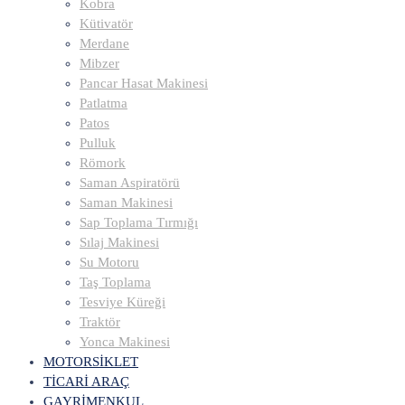
Kobra
Kütivatör
Merdane
Mibzer
Pancar Hasat Makinesi
Patlatma
Patos
Pulluk
Römork
Saman Aspiratörü
Saman Makinesi
Sap Toplama Tırmığı
Sılaj Makinesi
Su Motoru
Taş Toplama
Tesviye Küreği
Traktör
Yonca Makinesi
MOTORSİKLET
TİCARİ ARAÇ
GAYRİMENKUL