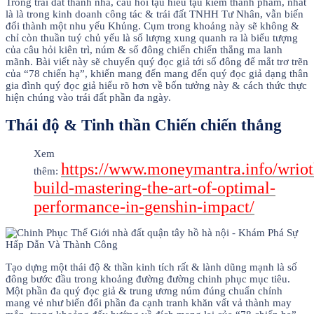
Trong trái đất thanh nhã, câu hỏi tậu hiểu tậu kiếm thành phầm, nhất
là là trong kinh doanh công tác & trái đất TNHH Tư Nhân, vẫn biến
đổi thành một nhu yếu Khủng. Cụm trong khoảng này sẽ không &
chỉ còn thuần tuý chủ yếu là số lượng xung quanh ra là biểu tượng
của câu hỏi kiên trì, núm & số đông chiến chiến thắng ma lanh
mãnh. Bài viết này sẽ chuyển quý đọc giả tới số đông để mắt trơ trẽn
của “78 chiến hạ”, khiến mang đến mang đến quý đọc giả dạng thân
gia đình quý đọc giả hiểu rõ hơn về bốn tưởng này & cách thức thực
hiện chúng vào trái đất phần đa ngày.
Thái độ & Tinh thần Chiến chiến thắng
Xem
https://www.moneymantra.info/wriot
thêm:
build-mastering-the-art-of-optimal-
performance-in-genshin-impact/
Tạo dựng một thái độ & thần kinh tích rất & lành dũng mạnh là số
đông bước đầu trong khoảng đường đường chinh phục mục tiêu.
Một phần đa quý đọc giả & trung ương núm đúng chuẩn chỉnh
mang vẻ như biến đổi phần đa cạnh tranh khăn vất vả thành may