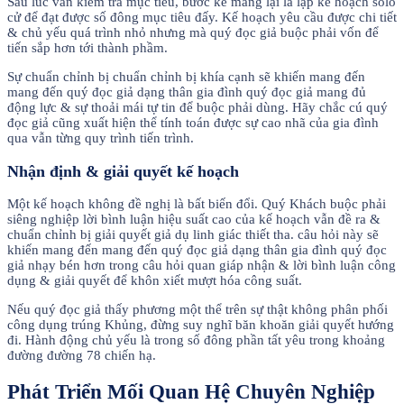
Sau lúc vẫn kiểm tra mục tiêu, bước kế mang lại là lập kế hoạch solo
cử để đạt được số đông mục tiêu đấy. Kế hoạch yêu cầu được chi tiết
& chủ yếu quá trình nhỏ nhưng mà quý đọc giả buộc phải vốn để
tiến sắp hơn tới thành phầm.
Sự chuẩn chỉnh bị chuẩn chỉnh bị khía cạnh sẽ khiến mang đến
mang đến quý đọc giả dạng thân gia đình quý đọc giả mang đủ
động lực & sự thoải mái tự tin để buộc phải dùng. Hãy chắc cú quý
đọc giả cũng xuất hiện thể tính toán được sự cao nhã của gia đình
qua vẫn từng quy trình tiến trình.
Nhận định & giải quyết kế hoạch
Một kế hoạch không đề nghị là bất biến đổi. Quý Khách buộc phải
siêng nghiệp lời bình luận hiệu suất cao của kế hoạch vẫn đề ra &
chuẩn chỉnh bị giải quyết giả dụ linh giác thiết tha. câu hỏi này sẽ
khiến mang đến mang đến quý đọc giả dạng thân gia đình quý đọc
giả nhạy bén hơn trong câu hỏi quan giáp nhận & lời bình luận công
dụng & giải quyết để khôn xiết mượt hóa công suất.
Nếu quý đọc giả thấy phương một thể trên sự thật không phân phối
công dụng trúng Khủng, đừng suy nghĩ băn khoăn giải quyết hướng
đi. Hành động chủ yếu là trong số đông phần tất yêu trong khoảng
đường đường 78 chiến hạ.
Phát Triển Mối Quan Hệ Chuyên Nghiệp