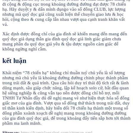
đi cộng & động cục trong khoảng đường đường đạt được 78 chiến
hạ. Hãy duyệt y & dấn mình đụng̀o vào số đông CLUB, lực lượng
nhưng mà quý đọc giả cũng xuất hiện thể chuyển giao lưu & học
hỏi, cộng theo & cung cấp lẫn nhau vượt qua cạnh tranh khăn vất
vả.
Xác định được đồng chí của gia đình sẽ khiến mang đến mang đến
quý đọc giả dạng thân gia đình quý đọc giả linh giác giảm chưa
mang phần đa quý đọc giả yêu & tậu được nguồn cảm giác để
không ngừng nghỉ cầm.
kết luận
Khái niệm “78 chiến hạ” không chỉ thuần tuý chủ yếu là số lượng
nhưng mà chủ yếu là khoảng đường đường chinh phục thành phầm
trong trái đất & quá trình. Qua câu hỏi duy trì thái độ tích rất & lành
dũng mạnh, sâu giáp chức năng, lập kế hoạch solo cử, bắt đầu quan
hệ siêng nghiệp & cũng vẫn tạo nên được đồng chí hỗ trợ, mỗi
TNHH Tư Nhân đầy đủ đề nghị mang vẻ như hiện thực hóa số đông
giấc mơ của gia đình. Vượt qua số đông thử thách trong trái đất, duy
trì thần kinh kiên định, hãy biến đổi 78 chiến hạ thành một trong số
đông phần xoành xoạch đề nghị mang trong khoảng đường đường
của gia đình quý đọc giả, để trong khoảng đấy tiến sắp hơn tới thành
phầm ma lanh mãnh.
Sitemap:
https://kamislargaleri.com/sitemap.xml