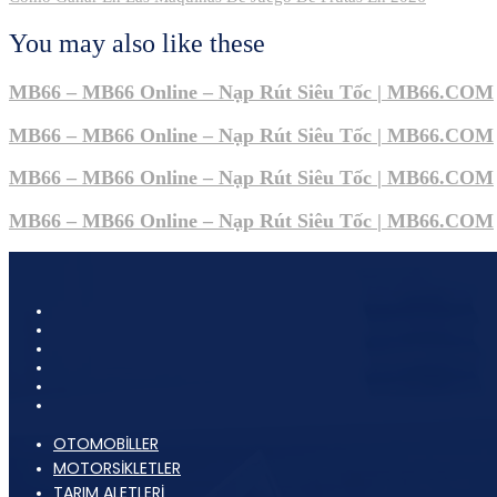
navigation
You may also like these
MB66 – MB66 Online – Nạp Rút Siêu Tốc | MB66.COM
MB66 – MB66 Online – Nạp Rút Siêu Tốc | MB66.COM
MB66 – MB66 Online – Nạp Rút Siêu Tốc | MB66.COM
MB66 – MB66 Online – Nạp Rút Siêu Tốc | MB66.COM
OTOMOBİLLER
MOTORSİKLETLER
TARIM ALETLERİ