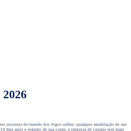
 2026
res sucessos do mundo dos Jogos online, qualquer atualização de um
 14 dias após o registro de sua conta, a empresa de cassino tem mais