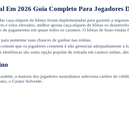
l Em 2026 Guia Completo Para Jogadores D
s das caça-níqueis de bônus foram implementadas para garantir a seguran
res e rolos elevados, melhor aposta caça-níqueis de bônus os desenvol
aso de pagamentos em quase todos os cassinos. O bônus de boas-vindas
s para aumentar suas chances de ganhar nas roletas.
 comum que os jogadores cometem é não gerenciar adequadamente a ban
as eletrônicas são outra opção popular de retirada em casinos online, a
ino
oulette, a maioria dos jogadores australianos seleciona cartões de cré
umo, o Casino Solverde.