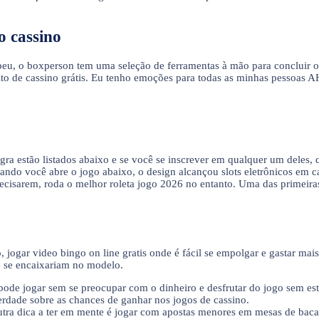
o cassino
eu, o boxperson tem uma seleção de ferramentas à mão para concluir o
édito de cassino grátis. Eu tenho emoções para todas as minhas pessoas 
negra estão listados abaixo e se você se inscrever em qualquer um deles
ando você abre o jogo abaixo, o design alcançou slots eletrônicos em c
recisarem, roda o melhor roleta jogo 2026 no entanto. Uma das primeir
ogar video bingo on line gratis onde é fácil se empolgar e gastar mais
ue se encaixariam no modelo.
ode jogar sem se preocupar com o dinheiro e desfrutar do jogo sem est
erdade sobre as chances de ganhar nos jogos de cassino.
utra dica a ter em mente é jogar com apostas menores em mesas de bacar