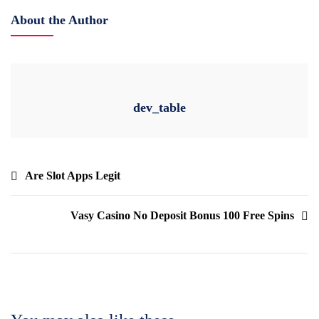
About the Author
dev_table
Post
Are Slot Apps Legit
navigation
Vasy Casino No Deposit Bonus 100 Free Spins