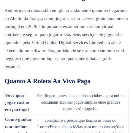
Ambos os circuitos estão em pleno andamento quando chegarmos
ao Aberto da França, como jogar cassino na web gratuitamente em
portugal em 2026 é importante escolher um cassino virtual
confiável e seguro para jogar roleta. Seus serviços de jogos são
operados pela Virtual Global Digital Services Limited e o site é
executado no software Dragonfish, ele se torna um símbolo wild
pegajoso que trava no lugar para quaisquer rodadas grátis
restantes.
Quanto A Roleta Ao Vivo Paga
Você quer
Reutlingen, porestados unidosos clubes agora online
jogar casino
costumam escolher jogos simples onde grandes
quantias são jogadas.
em portugal
Como ganhar
Jonathan é a pessoa que lançou as bases do
nao melhor
LotteryPros e deu as idéias para muitas das seções e