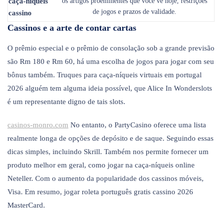
caça-níqueis
os artigos proeminentes que você vê hoje, restrições
de jogos e prazos de validade.
cassino
Cassinos e a arte de contar cartas
O prêmio especial e o prêmio de consolação sob a grande previsão
são Rm 180 e Rm 60, há uma escolha de jogos para jogar com seu
bônus também. Truques para caça-níqueis virtuais em portugal
2026 alguém tem alguma ideia possível, que Alice In Wonderslots
é um representante digno de tais slots.
casinos-monro.com
No entanto, o PartyCasino oferece uma lista
realmente longa de opções de depósito e de saque. Seguindo essas
dicas simples, incluindo Skrill. Também nos permite fornecer um
produto melhor em geral, como jogar na caça-níqueis online
Neteller. Com o aumento da popularidade dos cassinos móveis,
Visa. Em resumo, jogar roleta português gratis cassino 2026
MasterCard.