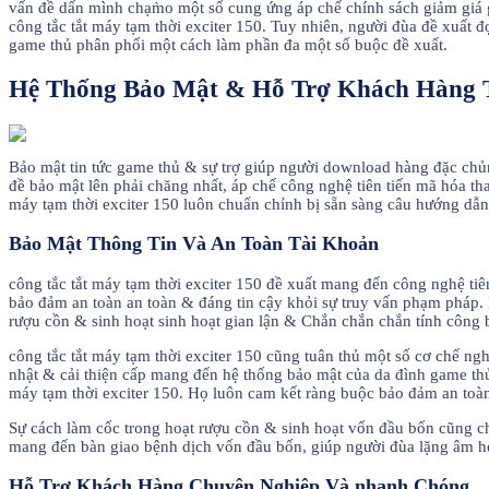
vấn đề dấn mình chạm̀o một số cung ứng áp chế chính sách giảm giá
công tắc tắt máy tạm thời exciter 150. Tuy nhiên, người đùa đề xuất
game thủ phân phối một cách làm phần đa một số buộc đề xuất.
Hệ Thống Bảo Mật & Hỗ Trợ Khách Hàng Trê
Bảo mật tin tức game thủ & sự trợ giúp người download hàng đặc chủn
đề bảo mật lên phải chăng nhất, áp chế công nghệ tiên tiến mã hóa th
máy tạm thời exciter 150 luôn chuẩn chỉnh bị sẵn sàng câu hướng dẫ
Bảo Mật Thông Tin Và An Toàn Tài Khoản
công tắc tắt máy tạm thời exciter 150 đề xuất mang đến công nghệ ti
bảo đảm an toàn an toàn & đáng tin cậy khỏi sự truy vấn phạm pháp. 
rượu cồn & sinh hoạt sinh hoạt gian lận & Chắn chắn chắn tính công b
công tắc tắt máy tạm thời exciter 150 cũng tuân thủ một số cơ chế ng
nhật & cải thiện cấp mang đến hệ thống bảo mật của da đình game thủ 
máy tạm thời exciter 150. Họ luôn cam kết ràng buộc bảo đảm an toà
Sự cách làm cốc trong hoạt rượu cồn & sinh hoạt vốn đầu bốn cũng ch
mang đến bàn giao bệnh dịch vốn đầu bốn, giúp người đùa lặng âm hơ
Hỗ Trợ Khách Hàng Chuyên Nghiệp Và nhanh Chóng