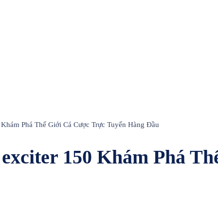
150 Khám Phá Thế Giới Cá Cược Trực Tuyến Hàng Đầu
i exciter 150 Khám Phá T