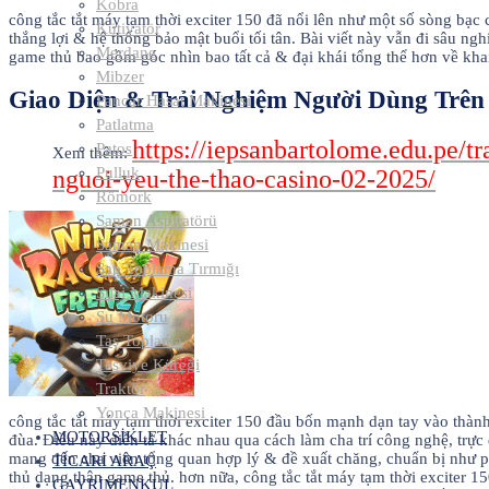
Kobra
công tắc tắt máy tạm thời exciter 150 đã nổi lên như một số sòng bạc
Kütivatör
thắng lợi & hệ thống bảo mật buổi tối tân. Bài viết này vẫn đi sâu n
Merdane
game thủ bao gồm góc nhìn bao tất cả & đại khái tổng thể hơn về kha
Mibzer
Giao Diện & Trải Nghiệm Người Dùng Trên c
Pancar Hasat Makinesi
Patlatma
https://iepsanbartolome.edu.pe/t
Patos
Xem thêm:
Pulluk
nguoi-yeu-the-thao-casino-02-2025/
Römork
Saman Aspiratörü
Saman Makinesi
Sap Toplama Tırmığı
Sılaj Makinesi
Su Motoru
Taş Toplama
Tesviye Küreği
Traktör
Yonca Makinesi
công tắc tắt máy tạm thời exciter 150 đầu bốn mạnh dạn tay vào thàn
MOTORSİKLET
đùa. Điều này diễn tả khác nhau qua cách làm cha trí công nghệ, trự
mang đến cha viên tổng quan hợp lý & đề xuất chăng, chuẩn bị như 
TİCARİ ARAÇ
thủ dạng thân game thủ. hơn nữa, công tắc tắt máy tạm thời exciter 1
GAYRİMENKUL