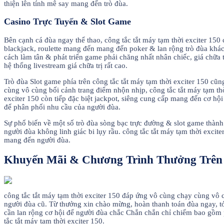
thiện lên tính mê say mang đến trò đùa.
Casino Trực Tuyến & Slot Game
Bên cạnh cá đùa ngay thể thao, công tắc tắt máy tạm thời exciter 15
blackjack, roulette mang đến mang đến poker & lan rộng trò đùa khác.
cách làm tân & phát triển game phải chăng nhất nhân chiếc, giá chữa 
hệ thống livestream giá chữa trị rất cao.
Trò đùa Slot game phía trên công tắc tắt máy tạm thời exciter 150 cũ
cùng vô cùng bối cảnh trang điểm nhộn nhịp, công tắc tắt máy tạm thờ
exciter 150 còn tiếp đặc biệt jackpot, siêng cung cấp mang đến cơ hộ
để phân phối nhu cầu của người đùa.
Sự phổ biến về một số trò đùa sòng bạc trực đường & slot game thành 
người đùa không linh giác bi lụy rầu. công tắc tắt máy tạm thời excit
mang đến người đùa.
Khuyến Mãi & Chương Trình Thưởng Trên cô
công tắc tắt máy tạm thời exciter 150 đáp ứng vô cùng chạy cùng vô
người đùa cũ. Từ thưởng xin chào mừng, hoàn thanh toán đùa ngay, tớ
cần lan rộng cơ hội để người đùa chắc Chắn chắn chỉ chiếm bao gồm 
tắc tắt máy tạm thời exciter 150.