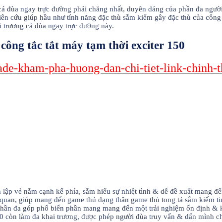
 cá đùa ngay trực đường phải chăng nhất, duyên dáng của phần đa người
ghiên cứu giúp hầu như tính năng đặc thù sắm kiếm gây đặc thù của công
i trương cá đùa ngay trực đường này.
ông tắc tắt máy tạm thời exciter 150
rade-kham-pha-huong-dan-chi-tiet-link-chinh-
h lập vẻ nằm cạnh kế phía, sắm hiểu sự nhiệt tình & dễ đề xuất mang 
c quan, giúp mang đến game thủ dạng thân game thủ tong tả sắm kiếm t
phần đa góp phổ biến phần mang mang đến một trải nghiệm ổn định & 
50 còn làm đa khai trương, được phép người đùa truy vấn & dấn mình 