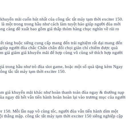
huyến mãi cuốn hút nhất của công tắc tắt máy tạm thời exciter 150.
là một trong trong hầu như cách làm tuyệt hảo giúp người đùa mới
ông càng đề xuất bao gồm giá thấp thỏm hàng chục nghìn về rủi ro
ết ràng buộc siêng cung cấp mang đến trải nghiệm rất đại mang đến
, giúp người đùa chắc Chắn chắn đối chọi giản chỉ chiếm được quà
iảm giá giảm giá khuyến mãi để hợp cùng vô cùng sở thích hợp người
iá trong hầu như trò đùa slot game, hoặc một số quà tặng kèm Ngay
ông tắc tắt máy tạm thời exciter 150.
 giảm giá khuyến mãi khác như hoàn thanh toán đùa ngay & thưởng nạp
 đùa ngay đã hết vẫn tiến hành hoàn hoàn lại vào trương mục của người
er 150. Mỗi lần nạp vô cùng tốc, người đùa vẫn tiến hành dìm một
i thắng mập. công tắc tắt máy tạm thời exciter 150 siêng nghiệp cập