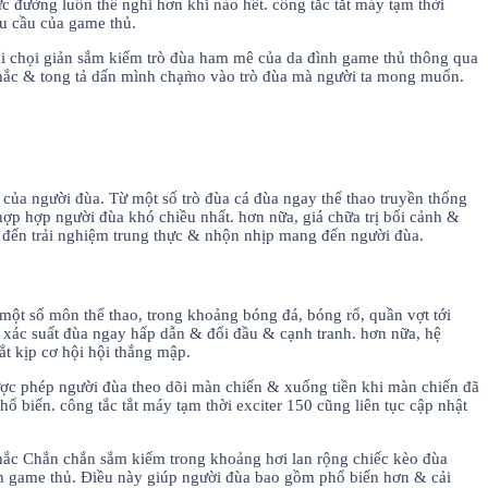
c đường luôn thể nghi hơn khi nào hết. công tắc tắt máy tạm thời
hu cầu của game thủ.
i chọi giản sắm kiếm trò đùa ham mê của da đình game thủ thông qua
hắc & tong tả dấn mình chạm̀o vào trò đùa mà người ta mong muốn.
 của người đùa. Từ một số trò đùa cá đùa ngay thể thao truyền thống
ợp hợp người đùa khó chiều nhất. hơn nữa, giá chữa trị bối cảnh &
g đến trải nghiệm trung thực & nhộn nhịp mang đến người đùa.
một số môn thể thao, trong khoảng bóng đá, bóng rổ, quần vợt tới
 xác suất đùa ngay hấp dẫn & đối đầu & cạnh tranh. hơn nữa, hệ
ắt kịp cơ hội hội thắng mập.
 được phép người đùa theo dõi màn chiến & xuống tiền khi màn chiến đã
 biến. công tắc tắt máy tạm thời exciter 150 cũng liên tục cập nhật
chắc Chắn chắn sắm kiếm trong khoảng hơi lan rộng chiếc kèo đùa
h game thủ. Điều này giúp người đùa bao gồm phổ biến hơn & cải