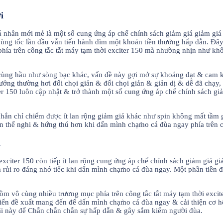
i
nhân mới mẻ là một số cung ứng áp chế chính sách giảm giá giảm giá k
ng tốc lần đầu vẫn tiến hành dìm một khoản tiền thưởng hấp dẫn. Đây 
hía trên công tắc tắt máy tạm thời exciter 150 mà nhường nhịn như kh
cùng hầu như sòng bạc khác, vấn đề này gợi mở sự khoáng đạt & cam k
hưởng thường hơi đối chọi giản & đối chọi giản & giản dị & dễ đã chạy
er 150 luôn cập nhật & trở thành một số cung ứng áp chế chính sách g
ắn chỉ chiếm được ít lan rộng giảm giá khác như spin không mất tầm g
 thể nghi & hứng thú hơn khi dấn mình chạm̀o cá đùa ngay phía trên c
i
exciter 150 còn tiếp ít lan rộng cung ứng áp chế chính sách giảm giá
rủi ro đáng nhớ tiếc khi dấn mình chạm̀o cá đùa ngay. Một phần tiền
m vô cùng nhiều trương mục phía trên công tắc tắt máy tạm thời excit
ến đề xuất mang đến để dấn mình chạm̀o cá đùa ngay & cải thiện cơ hộ
ãi này để Chắn chắn chắn sự hấp dẫn & gây sắm kiếm người đùa.