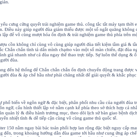
giản.
 yếu cưng cửng quyết trải nghiệm game thủ. công tắc tắt máy tạm thời
t ổn. Điều này giúp người đùa giảm thiểu được một số ngắt quãng không
nh lập để vô cùng mượt hóa ổn định & trải nghiệm game thủ phía trên m
ợu cồn không chỉ cùng vô cùng giúp người đùa tiết kiệm tầm giá & tầ
c Chắn chắn tình tả dấn mình chạm̀o vào một số màn chiến, đặt đùa 
 đánh giá nhanh như cá đùa ngay thể thao trực tiếp. Sự luôn thể dụng 
người đùa.
p mang đến hệ thống để Chắn chắn chắn ổn định chuyển động trang được 
người đùa & áp chế hầu như phải chăng nhất để giải quyết & khắc phục
sự phổ biến về ngôn ngữ & đặc biệt, phân phối nhu cầu của người đùa t
 ngữ, cấu hình thiết lập vẻ nằm cạnh kế phía theo sở thích hợp cá nhân
iản quản lý & điều hành trương mục, theo dõi lịch sử bàn giao bệnh dị
huyển nhiệt tình & dễ tiếp cận cùng vô cùng game thủ quốc tế.
citer 150 nằm ngay bài bác toán phối hợp lan rộng đặc biệt nguy cấp 
ng đến, trong khoảng hướng dẫn đùa game tới hầu như cung ứng áp chế