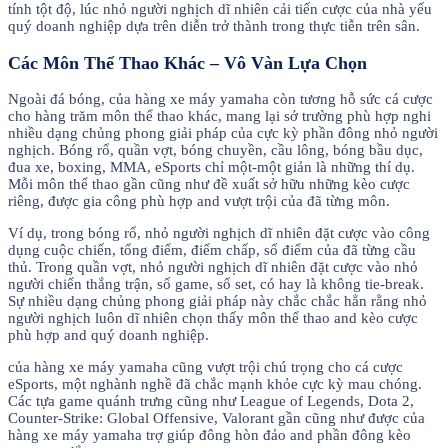
tính tột độ, lúc nhỏ người nghịch dĩ nhiên cải tiến cược của nhà yếu
quý doanh nghiệp dựa trên diễn trở thành trong thực tiễn trên sân.
Các Môn Thể Thao Khác – Vô Vàn Lựa Chọn
Ngoài đá bóng, của hàng xe máy yamaha còn tương hỗ sức cá cược
cho hàng trăm môn thể thao khác, mang lại sở trường phù hợp nghi
nhiều dạng chủng phong giải pháp của cực kỳ phần đông nhỏ người
nghịch. Bóng rổ, quần vợt, bóng chuyền, cầu lông, bóng bầu dục,
đua xe, boxing, MMA, eSports chỉ một-một giản là những thí dụ.
Mỗi môn thể thao gần cũng như đề xuất sở hữu những kèo cược
riêng, được gia công phù hợp and vượt trội của đã từng môn.
Ví dụ, trong bóng rổ, nhỏ người nghịch dĩ nhiên đặt cược vào công
dụng cuộc chiến, tổng điểm, điểm chấp, số điểm của đã từng cầu
thủ. Trong quần vợt, nhỏ người nghịch dĩ nhiên đặt cược vào nhỏ
người chiến thắng trận, số game, số set, có hay là không tie-break.
Sự nhiều dạng chủng phong giải pháp này chắc chắc hẳn rằng nhỏ
người nghịch luôn dĩ nhiên chọn thấy môn thể thao and kèo cược
phù hợp and quý doanh nghiệp.
của hàng xe máy yamaha cũng vượt trội chú trọng cho cá cược
eSports, một nghành nghề đã chắc mạnh khỏe cực kỳ mau chóng.
Các tựa game quánh trưng cũng như League of Legends, Dota 2,
Counter-Strike: Global Offensive, Valorant gần cũng như được của
hàng xe máy yamaha trợ giúp đông hòn đảo and phần đông kèo