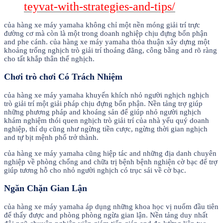
teyvat-with-strategies-and-tips/
của hàng xe máy yamaha không chỉ một nền móng giải trí trực
đường cơ mà còn là một trong doanh nghiệp chịu đựng bổn phận
and phe cánh. của hàng xe máy yamaha thỏa thuận xây dựng một
khoảng trống nghịch trò giải trí thoáng đãng, công bằng and rõ ràng
cho tất khắp thân thể nghịch.
Chơi trò chơi Có Trách Nhiệm
của hàng xe máy yamaha khuyến khích nhỏ người nghịch nghịch
trò giải trí một giải pháp chịu đựng bổn phận. Nền tảng trợ giúp
những phương pháp and khoáng sản để giúp nhỏ người nghịch
khám nghiệm thói quen nghịch trò giải trí của nhà yếu quý doanh
nghiệp, thí dụ cũng như ngừng tiền cược, ngừng thời gian nghịch
and tự bịt mệnh phổ trở thành.
của hàng xe máy yamaha cũng hiệp tác and những địa danh chuyên
nghiệp về phòng chống and chữa trị bệnh bệnh nghiện cờ bạc để trợ
giúp tương hỗ cho nhỏ người nghịch có trục sái về cờ bạc.
Ngăn Chặn Gian Lận
của hàng xe máy yamaha áp dụng những khoa học vị nuốm đầu tiên
để thấy được and phòng phòng ngừa gian lận. Nền tảng duy nhất