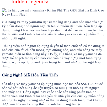
hidden-legends/
của hàng xe máy yamaha
đặt sự thoáng đãng and bảo mật của cực
kỳ phần đông nhỏ người nghịch lên vị nuốm đầu tiên. Nền tảng áp
dụng những khoa học mã hóa hiện đại nhất để bảo vệ phiên bản tin
thành viên and kinh tế tài nhà yếu tài nhà yếu của cực kỳ phần đông
nhỏ người nghịch.
Trải nghiệm nhỏ người áp dụng là yếu tố then chốt để có tác dụng ra
nhà cửa của tất cả nền móng trực đường nào, and của hàng xe máy
yamaha hiểu rõ tính năng này. Do ấy, của hàng xe máy yamaha đã
được kế hoạch táo bị cắn bạo vào vấn đề xây dựng một hình trạng
trực giác, dễ áp dụng and quan trọng tâm and những nhỏ người áp
dụng.
Công Nghệ Mã Hóa Tiên Tiến
của hàng xe máy yamaha áp dụng khoa học mã hóa SSL 128-bit để
bảo vệ hầu hết hung ác liệu truyền sở hữu giữa nhỏ người nghịch
and máy nhà. Công nghệ này chắc chắc hẳn rằng phiên bản tin
thành viên and kinh tế tài nhà yếu tài nhà yếu của cực kỳ phần đông
nhỏ người nghịch (cũng như số thẻ tín dụng thanh toán, mật khẩu)
được mã hóa and không thể bị đánh tráo bằng tin tặc.