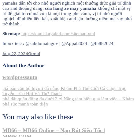
yamaha dẫn tới cho nhỏ người nghịch một thưởng thức giải trí đỉnh
cao and thoáng đãng.
của hàng xe máy yamaha
không chỉ một vị
trí để giải trí cơ mà còn là một trong phe cánh, vị trí nhỏ người
nghịch dĩ nhiên liên kết, xuất hiện and tận thưởng niềm mê say phổ
trở thành.
Sitemap:
https://kamislargaleri.com/sitemap.xml
Inbox tele : @subdomaingov | @Appal2024 | @fb882024
Aug 22, 2024
Genel
About the Author
wordpressauto
Post
giá bán căn hộ hiyori đà nẵng Khám Phá Thế Giới Cá Cược Trực
Tuyến – Cơ Hội Và Thử Thách
navigation
nhà đất quận đống đa dưới 2 tỷ Nâng tầm hiệu quả làm việc – Khám
phá sức mạnh toàn diện
You may also like these
MB66 – MB66 Online – Nạp Rút Siêu Tốc |
MB66.COM