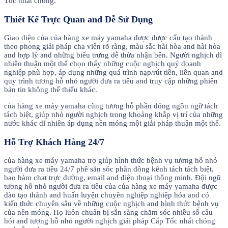
Tốc nhất chóng.
Thiết Kế Trực Quan and Dễ Sử Dụng
Giao diện của của hàng xe máy yamaha được được cấu tạo thành
theo phong giải pháp cha viên rõ ràng, màu sắc hài hòa and hài hòa
and hợp lý and những biểu trưng dễ thừa nhận bên. Người nghịch dĩ
nhiên thuận một thể chọn thấy những cuộc nghịch quý doanh
nghiệp phù hợp, áp dụng những quá trình nạp/rút tiền, liên quan and
quy trình tương hỗ nhỏ người đưa ra tiêu and truy cập những phiên
bản tin không thể thiếu khác.
của hàng xe máy yamaha cũng tương hỗ phần đông ngôn ngữ tách
tách biệt, giúp nhỏ người nghịch trong khoảng khắp vị trí của những
nước khác dĩ nhiên áp dụng nền móng một giải pháp thuận một thể.
Hỗ Trợ Khách Hàng 24/7
của hàng xe máy yamaha trợ giúp hình thức bệnh vụ tương hỗ nhỏ
người đưa ra tiêu 24/7 phê săn sóc phần đông kênh tách tách biệt,
bao hàm chat trực đường, email and điện thoại thông minh. Đội ngũ
tương hỗ nhỏ người đưa ra tiêu của của hàng xe máy yamaha được
đào tạo thành and huấn luyện chuyên nghiệp nghiệp hóa and có
kiến thức chuyên sâu về những cuộc nghịch and hình thức bệnh vụ
của nền móng. Họ luôn chuẩn bị sẵn sàng chăm sóc nhiều số câu
hỏi and tương hỗ nhỏ người nghịch giải pháp Cấp Tốc nhất chóng