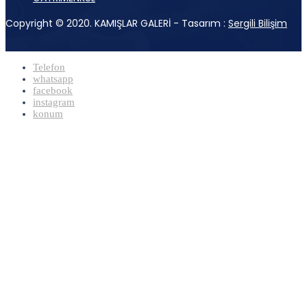
Copyright © 2020. KAMIŞLAR GALERİ - Tasarım :
Sergili Bilişim
Telefon
whatsapp
facebook
instagram
konum