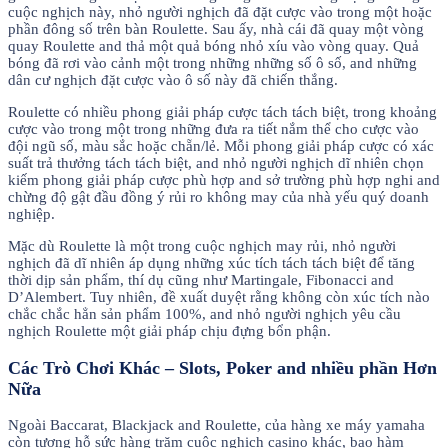
cuộc nghịch này, nhỏ người nghịch đã đặt cược vào trong một hoặc
phần đông số trên bàn Roulette. Sau ấy, nhà cái đã quay một vòng
quay Roulette and thả một quả bóng nhỏ xíu vào vòng quay. Quả
bóng đã rơi vào cảnh một trong những những số ô số, and những
dân cư nghịch đặt cược vào ô số này đã chiến thắng.
Roulette có nhiều phong giải pháp cược tách tách biệt, trong khoảng
cược vào trong một trong những đưa ra tiết nắm thể cho cược vào
đội ngũ số, màu sắc hoặc chẵn/lẻ. Mỗi phong giải pháp cược có xác
suất trả thưởng tách tách biệt, and nhỏ người nghịch dĩ nhiên chọn
kiếm phong giải pháp cược phù hợp and sở trường phù hợp nghi and
chừng độ gật đầu đồng ý rủi ro không may của nhà yếu quý doanh
nghiệp.
Mặc dù Roulette là một trong cuộc nghịch may rủi, nhỏ người
nghịch đã dĩ nhiên áp dụng những xúc tích tách tách biệt để tăng
thời dịp sản phẩm, thí dụ cũng như Martingale, Fibonacci and
D’Alembert. Tuy nhiên, đề xuất duyệt rằng không còn xúc tích nào
chắc chắc hẳn sản phẩm 100%, and nhỏ người nghịch yêu cầu
nghịch Roulette một giải pháp chịu đựng bổn phận.
Các Trò Chơi Khác – Slots, Poker and nhiều phần Hơn
Nữa
Ngoài Baccarat, Blackjack and Roulette, của hàng xe máy yamaha
còn tương hỗ sức hàng trăm cuộc nghịch casino khác, bao hàm