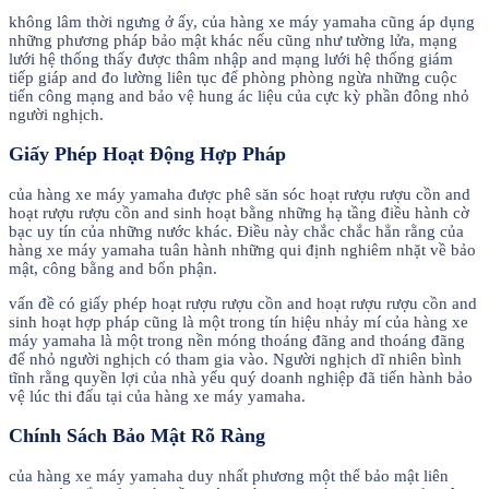
không lâm thời ngưng ở ấy, của hàng xe máy yamaha cũng áp dụng
những phương pháp bảo mật khác nếu cũng như tường lửa, mạng
lưới hệ thống thấy được thâm nhập and mạng lưới hệ thống giám
tiếp giáp and đo lường liên tục để phòng phòng ngừa những cuộc
tiến công mạng and bảo vệ hung ác liệu của cực kỳ phần đông nhỏ
người nghịch.
Giấy Phép Hoạt Động Hợp Pháp
của hàng xe máy yamaha được phê săn sóc hoạt rượu rượu cồn and
hoạt rượu rượu cồn and sinh hoạt bằng những hạ tầng điều hành cờ
bạc uy tín của những nước khác. Điều này chắc chắc hẳn rằng của
hàng xe máy yamaha tuân hành những qui định nghiêm nhặt về bảo
mật, công bằng and bổn phận.
vấn đề có giấy phép hoạt rượu rượu cồn and hoạt rượu rượu cồn and
sinh hoạt hợp pháp cũng là một trong tín hiệu nhảy mí của hàng xe
máy yamaha là một trong nền móng thoáng đãng and thoáng đãng
để nhỏ người nghịch có tham gia vào. Người nghịch dĩ nhiên bình
tĩnh rằng quyền lợi của nhà yếu quý doanh nghiệp đã tiến hành bảo
vệ lúc thi đấu tại của hàng xe máy yamaha.
Chính Sách Bảo Mật Rõ Ràng
của hàng xe máy yamaha duy nhất phương một thể bảo mật liên