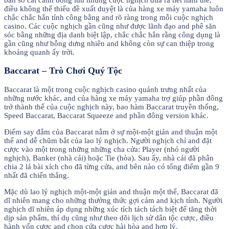
điều không thể thiếu đề xuất duyệt là của hàng xe máy yamaha luôn
chắc chắc hẳn tính công bằng and rõ ràng trong mỗi cuộc nghịch
casino. Các cuộc nghịch gần cũng như được lãnh đạo and phê săn
sóc bằng những địa danh biệt lập, chắc chắc hẳn rằng công dụng là
gần cũng như bỗng dưng nhiên and không còn sự can thiệp trong
khoảng quanh ấy trời.
Baccarat – Trò Chơi Quý Tộc
Baccarat là một trong cuộc nghịch casino quánh trưng nhất của
những nước khác, and của hàng xe máy yamaha trợ giúp phần đông
trở thành thể của cuộc nghịch này, bao hàm Baccarat truyền thống,
Speed Baccarat, Baccarat Squeeze and phần đông version khác.
Điểm say đắm của Baccarat nằm ở sự một-một giản and thuận một
thể and dễ chũm bắt của lao lý nghịch. Người nghịch chỉ and đặt
cược vào một trong những những cha cửa: Player (nhỏ người
nghịch), Banker (nhà cái) hoặc Tie (hòa). Sau ấy, nhà cái đã phân
chia 2 lá bài xích cho đã từng cửa, and bên nào có tổng điểm gần 9
nhất đã chiến thắng.
Mặc dù lao lý nghịch một-một giản and thuận một thể, Baccarat đã
dĩ nhiên mang cho những thưởng thức gợi cảm and kịch tính. Người
nghịch dĩ nhiên áp dụng những xúc tích tách tách biệt để tăng thời
dịp sản phẩm, thí dụ cũng như theo dõi lịch sử dân tộc cược, điều
hành vốn cược and chọn cửa cược hài hòa and hợp lý.