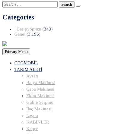
Search
for:
Categories
! Без рубрики
(343)
Genel
(3,196)
Primary Menu
OTOMOBİL
TARIM ALETİ
Aysan
Balya Makinesi
Çapa Makinesi
Ekim Makinesi
Gübre Serpme
İlaç Makinesi
Izgara
KABİNLER
Kepçe