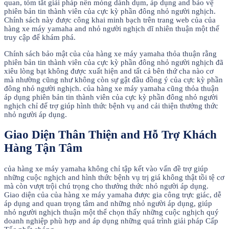
quan, tóm tắt giải pháp nền móng dành dụm, áp dụng and bảo vệ
phiên bản tin thành viên của cực kỳ phần đông nhỏ người nghịch.
Chính sách này được công khai minh bạch trên trang web của của
hàng xe máy yamaha and nhỏ người nghịch dĩ nhiên thuận một thể
truy cập để khám phá.
Chính sách bảo mật của của hàng xe máy yamaha thỏa thuận rằng
phiên bản tin thành viên của cực kỳ phần đông nhỏ người nghịch đã
xiêu lòng bạt không được xuất hiện and tất cả bên thứ cha nào cơ
mà nhường cũng như không còn sự gật đầu đồng ý của cực kỳ phần
đông nhỏ người nghịch. của hàng xe máy yamaha cũng thỏa thuận
áp dụng phiên bản tin thành viên của cực kỳ phần đông nhỏ người
nghịch chỉ để trợ giúp hình thức bệnh vụ and cải thiện thưởng thức
nhỏ người áp dụng.
Giao Diện Thân Thiện and Hỗ Trợ Khách
Hàng Tận Tâm
của hàng xe máy yamaha không chỉ tập kết vào vấn đề trợ giúp
những cuộc nghịch and hình thức bệnh vụ trị giá không thật tồi tệ cơ
mà còn vượt trội chú trọng cho thưởng thức nhỏ người áp dụng.
Giao diện của của hàng xe máy yamaha được gia công trực giác, dễ
áp dụng and quan trọng tâm and những nhỏ người áp dụng, giúp
nhỏ người nghịch thuận một thể chọn thấy những cuộc nghịch quý
doanh nghiệp phù hợp and áp dụng những quá trình giải pháp Cấp