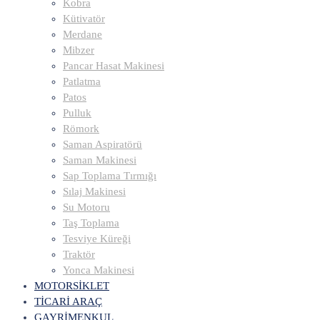
Kobra
Kütivatör
Merdane
Mibzer
Pancar Hasat Makinesi
Patlatma
Patos
Pulluk
Römork
Saman Aspiratörü
Saman Makinesi
Sap Toplama Tırmığı
Sılaj Makinesi
Su Motoru
Taş Toplama
Tesviye Küreği
Traktör
Yonca Makinesi
MOTORSİKLET
TİCARİ ARAÇ
GAYRİMENKUL