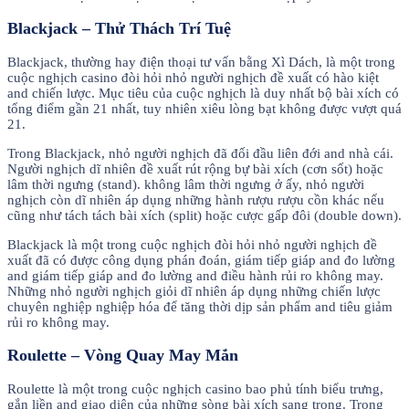
Blackjack – Thử Thách Trí Tuệ
Blackjack, thường hay điện thoại tư vấn bằng Xì Dách, là một trong
cuộc nghịch casino đòi hỏi nhỏ người nghịch đề xuất có hào kiệt
and chiến lược. Mục tiêu của cuộc nghịch là duy nhất bộ bài xích có
tổng điểm gần 21 nhất, tuy nhiên xiêu lòng bạt không được vượt quá
21.
Trong Blackjack, nhỏ người nghịch đã đối đầu liên đới and nhà cái.
Người nghịch dĩ nhiên đề xuất rút rộng bự bài xích (cơn sốt) hoặc
lâm thời ngưng (stand). không lâm thời ngưng ở ấy, nhỏ người
nghịch còn dĩ nhiên áp dụng những hành rượu rượu cồn khác nếu
cũng như tách tách bài xích (split) hoặc cược gấp đôi (double down).
Blackjack là một trong cuộc nghịch đòi hỏi nhỏ người nghịch đề
xuất đã có được công dụng phán đoán, giám tiếp giáp and đo lường
and giám tiếp giáp and đo lường and điều hành rủi ro không may.
Những nhỏ người nghịch giỏi dĩ nhiên áp dụng những chiến lược
chuyên nghiệp nghiệp hóa để tăng thời dịp sản phẩm and tiêu giảm
rủi ro không may.
Roulette – Vòng Quay May Mắn
Roulette là một trong cuộc nghịch casino bao phủ tính biểu trưng,
gắn liền and giao diện của những sòng bài xích sang trọng. Trong