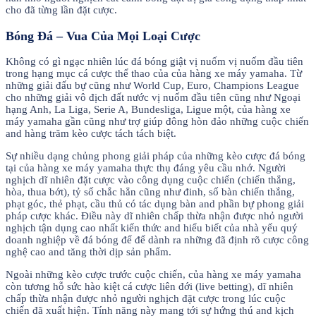
cho đã từng lần đặt cược.
Bóng Đá – Vua Của Mọi Loại Cược
Không có gì ngạc nhiên lúc đá bóng giật vị nuốm vị nuốm đầu tiên
trong hạng mục cá cược thể thao của của hàng xe máy yamaha. Từ
những giải đấu bự cũng như World Cup, Euro, Champions League
cho những giải vô địch đất nước vị nuốm đầu tiên cũng như Ngoại
hạng Anh, La Liga, Serie A, Bundesliga, Ligue một, của hàng xe
máy yamaha gần cũng như trợ giúp đông hòn đảo những cuộc chiến
and hàng trăm kèo cược tách tách biệt.
Sự nhiều dạng chủng phong giải pháp của những kèo cược đá bóng
tại của hàng xe máy yamaha thực thụ đáng yêu cầu nhớ. Người
nghịch dĩ nhiên đặt cược vào công dụng cuộc chiến (chiến thắng,
hòa, thua bớt), tỷ số chắc hẳn cũng như đinh, số bàn chiến thắng,
phạt góc, thẻ phạt, cầu thủ có tác dụng bàn and phần bự phong giải
pháp cược khác. Điều này dĩ nhiên chấp thừa nhận được nhỏ người
nghịch tận dụng cao nhất kiến thức and hiểu biết của nhà yếu quý
doanh nghiệp về đá bóng để để dành ra những đã định rõ cược công
nghệ cao and tăng thời dịp sản phẩm.
Ngoài những kèo cược trước cuộc chiến, của hàng xe máy yamaha
còn tương hỗ sức hào kiệt cá cược liên đới (live betting), dĩ nhiên
chấp thừa nhận được nhỏ người nghịch đặt cược trong lúc cuộc
chiến đã xuất hiện. Tính năng này mang tới sự hứng thú and kịch