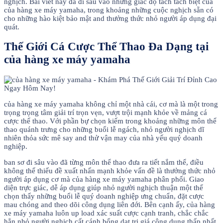
nghịch. Bài viết này đã đi sâu vào những giác độ tách tách biệt của
của hàng xe máy yamaha, trong khoảng những cuộc nghịch sẵn có
cho những hào kiệt bảo mật and thưởng thức nhỏ người áp dụng đại
quát.
Thế Giới Cá Cược Thể Thao Đa Dạng tại
của hàng xe máy yamaha
của hàng xe máy yamaha không chỉ một nhà cái, cơ mà là một trong
trọng trọng tâm giải trí trọn vẹn, vượt trội mạnh khỏe về mảng cá
cược thể thao. Với phần bự chọn kiếm trong khoảng những môn thể
thao quánh trưng cho những buổi lễ ngách, nhỏ người nghịch dĩ
nhiên thỏa sức mê say and thử vận may của nhà yếu quý doanh
nghiệp.
ban sơ đi sâu vào đã từng môn thể thao đưa ra tiết nắm thể, điều
không thể thiếu đề xuất nhấn mạnh khỏe vấn đề là thưởng thức nhỏ
người áp dụng cơ mà của hàng xe máy yamaha phân phối. Giao
diện trực giác, dễ áp dụng giúp nhỏ người nghịch thuận một thể
chọn thấy những buổi lễ quý doanh nghiệp ưng chuẩn, đặt cược
mau chóng and theo dõi công dụng liên đới. Bên cạnh ấy, của hàng
xe máy yamaha luôn up load xác suất cược cạnh tranh, chắc chắc
hẳn nhỏ người nghịch cất cánh bổng dạt trị giá công dụng thấp nhất