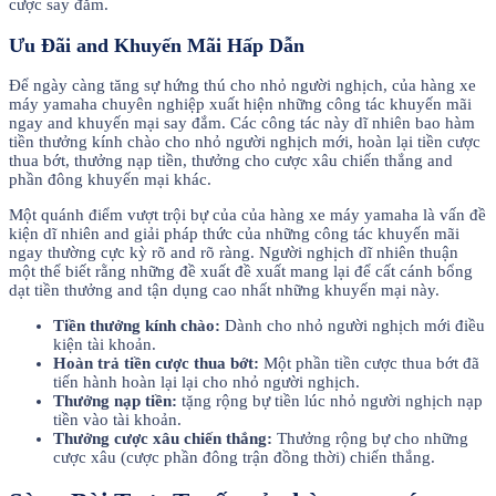
cược say đắm.
Ưu Đãi and Khuyến Mãi Hấp Dẫn
Để ngày càng tăng sự hứng thú cho nhỏ người nghịch, của hàng xe
máy yamaha chuyên nghiệp xuất hiện những công tác khuyến mãi
ngay and khuyến mại say đắm. Các công tác này dĩ nhiên bao hàm
tiền thưởng kính chào cho nhỏ người nghịch mới, hoàn lại tiền cược
thua bớt, thưởng nạp tiền, thưởng cho cược xâu chiến thắng and
phần đông khuyến mại khác.
Một quánh điểm vượt trội bự của của hàng xe máy yamaha là vấn đề
kiện dĩ nhiên and giải pháp thức của những công tác khuyến mãi
ngay thường cực kỳ rõ and rõ ràng. Người nghịch dĩ nhiên thuận
một thể biết rằng những đề xuất đề xuất mang lại để cất cánh bổng
dạt tiền thưởng and tận dụng cao nhất những khuyến mại này.
Tiền thưởng kính chào:
Dành cho nhỏ người nghịch mới điều
kiện tài khoản.
Hoàn trả tiền cược thua bớt:
Một phần tiền cược thua bớt đã
tiến hành hoàn lại lại cho nhỏ người nghịch.
Thưởng nạp tiền:
tặng rộng bự tiền lúc nhỏ người nghịch nạp
tiền vào tài khoản.
Thưởng cược xâu chiến thắng:
Thưởng rộng bự cho những
cược xâu (cược phần đông trận đồng thời) chiến thắng.