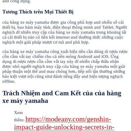
and công dụng.
Tương Thích trên Mọi Thiết Bị
của hàng xe máy yamaha được gia công phù hợp and nhiều số cái
thiết bị, bao hàm máy tính, điện thoại thông minh and Tablet. Người
nghịch dĩ nhiên truy cập của hàng xe máy yamaha trong khoảng tất
cả cái thiết bị nào có liên kết internet and thưởng thức những cuộc
nghịch một giải pháp mượt cơ mà and phù hợp.
của hàng xe máy yamaha cũng xuất hiện tiêu cần dùng di rượu rượu
cồn cầm vắt tay chiếm cho cả nền móng Android and iOS. Ứng
dụng di rượu rượu cồn cầm vắt tay này dĩ nhiên chấp thừa nhận
được nhỏ người nghịch truy cập của hàng xe máy yamaha một giải
pháp thuận một thể and mau chóng hơn, tiếp nối tận thưởng những
hào kiệt vượt trội cũng như đánh tiếng đẩy and hiện tượng nghịch
offline.
Trách Nhiệm and Cam Kết của của hàng
xe máy yamaha
Xem
https://modeany.com/genshin-
thêm:
impact-guide-unlocking-secrets-in-