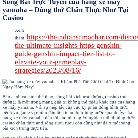
Sòng Bài Trực Tuyến của hàng xe máy
yamaha – Dùng thử Chân Thực Như Tại
Casino
Xem
https://theindiansamachar.com/disco
thêm:
the-ultimate-insights-https-genshin-
guide-genshin-impact-tier-list-to-
elevate-your-gameplay-
strategies/2023/08/16/
Bên cạnh cá cược thể thao, sòng bài xích trực đường (casino trực
đường) là một trong mảng giải trí không thể thiếu khác của của hàng
xe máy yamaha. Với sự hiệp tác của cực kỳ phần đông hình thức
bệnh vụ game vị nuốm đầu tiên toàn thị trường nước quanh ấy, của
hàng xe máy yamaha dẫn tới cho nhỏ người nghịch một thưởng thức
casino chân thực and sống rượu rượu cồn cũng như đã ở một sòng
bài xích trong thực tiễn.
ban sơ cất cánh bổng lưu những cuộc nghịch đưa ra tiết nắm thể,