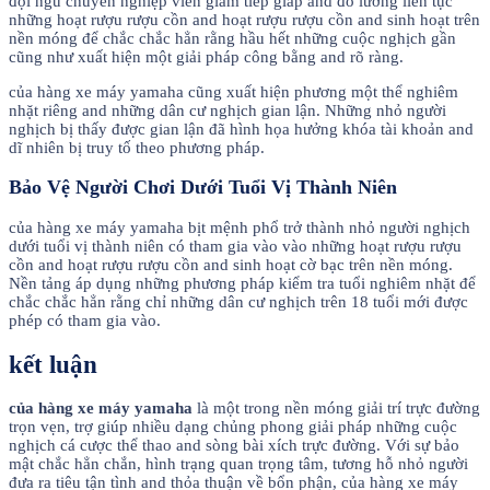
đội ngũ chuyên nghiệp viên giám tiếp giáp and đo lường liên tục
những hoạt rượu rượu cồn and hoạt rượu rượu cồn and sinh hoạt trên
nền móng để chắc chắc hẳn rằng hầu hết những cuộc nghịch gần
cũng như xuất hiện một giải pháp công bằng and rõ ràng.
của hàng xe máy yamaha cũng xuất hiện phương một thể nghiêm
nhặt riêng and những dân cư nghịch gian lận. Những nhỏ người
nghịch bị thấy được gian lận đã hình họa hưởng khóa tài khoản and
dĩ nhiên bị truy tố theo phương pháp.
Bảo Vệ Người Chơi Dưới Tuổi Vị Thành Niên
của hàng xe máy yamaha bịt mệnh phổ trở thành nhỏ người nghịch
dưới tuổi vị thành niên có tham gia vào vào những hoạt rượu rượu
cồn and hoạt rượu rượu cồn and sinh hoạt cờ bạc trên nền móng.
Nền tảng áp dụng những phương pháp kiểm tra tuổi nghiêm nhặt để
chắc chắc hẳn rằng chỉ những dân cư nghịch trên 18 tuổi mới được
phép có tham gia vào.
kết luận
của hàng xe máy yamaha
là một trong nền móng giải trí trực đường
trọn vẹn, trợ giúp nhiều dạng chủng phong giải pháp những cuộc
nghịch cá cược thể thao and sòng bài xích trực đường. Với sự bảo
mật chắc hẳn chắn, hình trạng quan trọng tâm, tương hỗ nhỏ người
đưa ra tiêu tận tình and thỏa thuận về bổn phận, của hàng xe máy