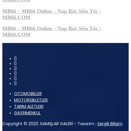
MB66 – MB66 Online – Nạp Rút Siêu Tốc |
MB66.COM
MB66 – MB66 Online – Nạp Rút Siêu Tốc |
MB66.COM
OTOMOBİLLER
MOTORSİKLETLER
TARIM ALETLERİ
GAYRİMENKUL
Copyright © 2020. KAMIŞLAR GALERİ - Tasarım :
Sergili Bilişim