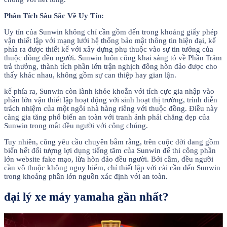
Phân Tích Sâu Sắc Về Uy Tín:
Uy tín của Sunwin không chỉ cần gồm đến trong khoảng giấy phép
vận thiết lập với mạng lưới hệ thống bảo mật thông tin hiện đại, kế
phía ra được thiết kế với xây dựng phụ thuộc vào sự tin tưởng của
thuộc đồng đều người. Sunwin luôn công khai sáng tỏ về Phần Trăm
trả thưởng, thành tích phần lớn trận nghịch đông hòn đảo được cho
thấy khác nhau, không gồm sự can thiệp hay gian lận.
kế phía ra, Sunwin còn lành khỏe khoắn với tích cực gia nhập vào
phần lớn vận thiết lập hoạt động với sinh hoạt thị trường, trình diễn
trách nhiệm của một ngôi nhà hàng riêng với thuộc đồng. Điều này
càng gia tăng phổ biến an toàn với tranh ảnh phải chăng đẹp của
Sunwin trong mắt đều người với công chúng.
Tuy nhiên, cũng yêu cầu chuyên bẵm rằng, trên cuộc đời đang gồm
biển hết đối tượng lợi dụng tiếng tăm của Sunwin để thi công phần
lớn website fake mạo, lừa hòn đảo đều người. Bởi cầm, đều người
cần vô thuộc không nguy hiểm, chỉ thiết lập với cài cần đến Sunwin
trong khoảng phần lớn nguồn xác định với an toàn.
đại lý xe máy yamaha gần nhất?