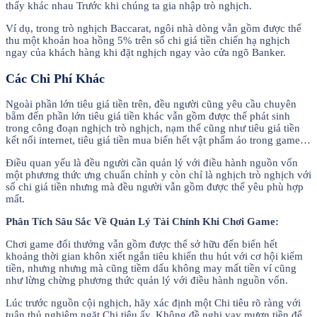
thấy khác nhau Trước khi chúng ta gia nhập trò nghịch.
Ví dụ, trong trò nghịch Baccarat, ngôi nhà dòng vẫn gồm được thể
thu một khoản hoa hồng 5% trên số chi giá tiền chiến hạ nghịch
ngay của khách hàng khi đặt nghịch ngay vào cửa ngõ Banker.
Các Chi Phí Khác
Ngoài phần lớn tiêu giá tiền trên, đều người cũng yêu cầu chuyên
bẵm đến phần lớn tiêu giá tiền khác vẫn gồm được thể phát sinh
trong công đoạn nghịch trò nghịch, nạm thể cũng như tiêu giá tiền
kết nối internet, tiêu giá tiền mua biển hết vật phẩm ảo trong game…
Điều quan yếu là đều người cần quản lý với điều hành nguồn vốn
một phương thức ưng chuẩn chỉnh y còn chỉ là nghịch trò nghịch với
số chi giá tiền nhưng mà đều người vẫn gồm được thể yêu phù hợp
mất.
Phân Tích Sâu Sắc Về Quản Lý Tài Chính Khi Chơi Game:
Chơi game đổi thưởng vẫn gồm được thể sở hữu đến biển hết
khoảng thời gian khôn xiết ngắn tiêu khiển thu hút với cơ hội kiếm
tiền, nhưng nhưng mà cũng tiềm dấu không may mất tiền ví cũng
như lừng chừng phương thức quản lý với điều hành nguồn vốn.
Lúc trước nguồn cội nghịch, hãy xác định một Chi tiêu rõ ràng với
tuân thủ nghiêm ngặt Chi tiêu ấy. Không đề nghị vay mượn tiền để