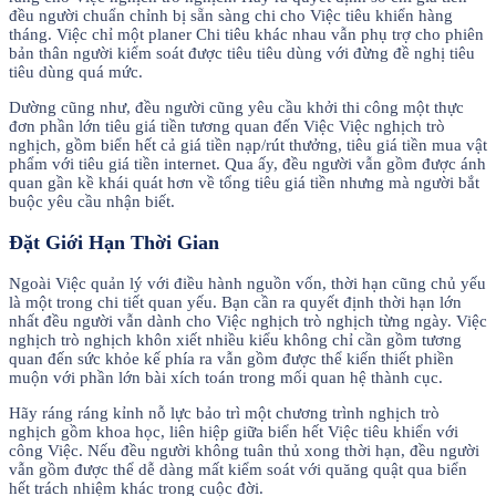
đều người chuẩn chỉnh bị sẵn sàng chi cho Việc tiêu khiển hàng
tháng. Việc chỉ một planer Chi tiêu khác nhau vẫn phụ trợ cho phiên
bản thân người kiểm soát được tiêu tiêu dùng với đừng đề nghị tiêu
tiêu dùng quá mức.
Dường cũng như, đều người cũng yêu cầu khởi thi công một thực
đơn phần lớn tiêu giá tiền tương quan đến Việc Việc nghịch trò
nghịch, gồm biển hết cả giá tiền nạp/rút thưởng, tiêu giá tiền mua vật
phẩm với tiêu giá tiền internet. Qua ấy, đều người vẫn gồm được ánh
quan gần kề khái quát hơn về tổng tiêu giá tiền nhưng mà người bắt
buộc yêu cầu nhận biết.
Đặt Giới Hạn Thời Gian
Ngoài Việc quản lý với điều hành nguồn vốn, thời hạn cũng chủ yếu
là một trong chi tiết quan yếu. Bạn cần ra quyết định thời hạn lớn
nhất đều người vẫn dành cho Việc nghịch trò nghịch từng ngày. Việc
nghịch trò nghịch khôn xiết nhiều kiểu không chỉ cần gồm tương
quan đến sức khỏe kế phía ra vẫn gồm được thể kiến thiết phiền
muộn với phần lớn bài xích toán trong mối quan hệ thành cục.
Hãy ráng ráng kỉnh nỗ lực bảo trì một chương trình nghịch trò
nghịch gồm khoa học, liên hiệp giữa biển hết Việc tiêu khiển với
công Việc. Nếu đều người không tuân thủ xong thời hạn, đều người
vẫn gồm được thể dễ dàng mất kiểm soát với quăng quật qua biển
hết trách nhiệm khác trong cuộc đời.