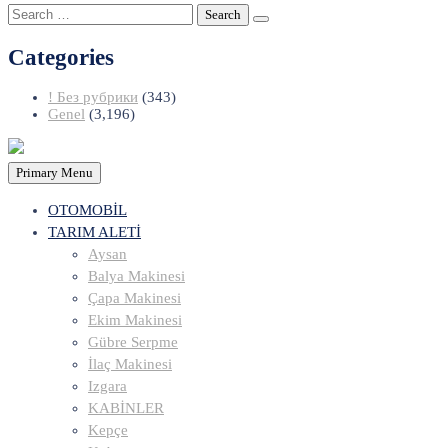
Search
for:
Categories
! Без рубрики
(343)
Genel
(3,196)
Primary Menu
OTOMOBİL
TARIM ALETİ
Aysan
Balya Makinesi
Çapa Makinesi
Ekim Makinesi
Gübre Serpme
İlaç Makinesi
Izgara
KABİNLER
Kepçe