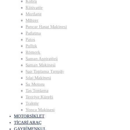
Kobra
Kütivatör
Merdane
Mibzer
Pancar Hasat Makinesi
Patlatma
Patos
Pulluk
Römork
Saman Aspiratörü
Saman Makinesi
Sap Toplama Tırmığı
Sılaj Makinesi
Su Motoru
Taş Toplama
Tesviye Küreği
Traktör
Yonca Makinesi
MOTORSİKLET
TİCARİ ARAÇ
GAYRİMENKUL