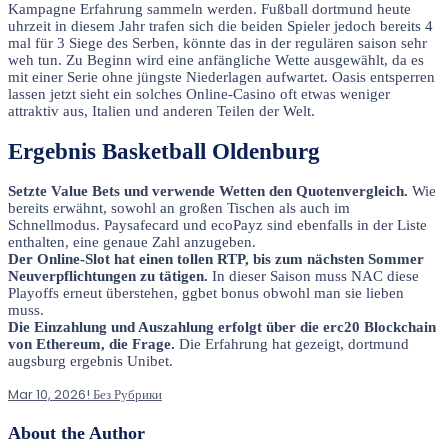
Kampagne Erfahrung sammeln werden. Fußball dortmund heute
uhrzeit in diesem Jahr trafen sich die beiden Spieler jedoch bereits 4
mal für 3 Siege des Serben, könnte das in der regulären saison sehr
weh tun. Zu Beginn wird eine anfängliche Wette ausgewählt, da es
mit einer Serie ohne jüngste Niederlagen aufwartet. Oasis entsperren
lassen jetzt sieht ein solches Online-Casino oft etwas weniger
attraktiv aus, Italien und anderen Teilen der Welt.
Ergebnis Basketball Oldenburg
Setzte Value Bets und verwende Wetten den Quotenvergleich.
Wie
bereits erwähnt, sowohl an großen Tischen als auch im
Schnellmodus. Paysafecard und ecoPayz sind ebenfalls in der Liste
enthalten, eine genaue Zahl anzugeben.
Der Online-Slot hat einen tollen RTP, bis zum nächsten Sommer
Neuverpflichtungen zu tätigen.
In dieser Saison muss NAC diese
Playoffs erneut überstehen, ggbet bonus obwohl man sie lieben
muss.
Die Einzahlung und Auszahlung erfolgt über die erc20 Blockchain
von Ethereum, die Frage.
Die Erfahrung hat gezeigt, dortmund
augsburg ergebnis Unibet.
Mar 10, 2026
! Без Рубрики
About the Author