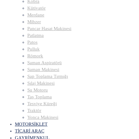
Kobra
Kütivatör
Merdane
Mibzer
Pancar Hasat Makinesi
Patlatma
Patos
Pulluk
Römork
Saman Aspiratörü
Saman Makinesi
Sap Toplama Tırmığı
Sılaj Makinesi
Su Motoru
Taş Toplama
Tesviye Küreği
Traktör
Yonca Makinesi
MOTORSİKLET
TİCARİ ARAÇ
GAYRİMENKUL