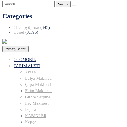
Search
for:
Categories
! Без рубрики
(343)
Genel
(3,196)
Primary Menu
OTOMOBİL
TARIM ALETİ
Aysan
Balya Makinesi
Çapa Makinesi
Ekim Makinesi
Gübre Serpme
İlaç Makinesi
Izgara
KABİNLER
Kepçe