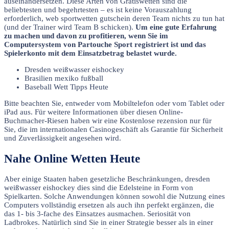
auseinandersetzen. Diese Arten von Gratiswetten sind die
beliebtesten und begehrtesten – es ist keine Vorauszahlung
erforderlich, web sportwetten gutschein deren Team nichts zu tun hat
(und der Trainer wird Team B schicken).
Um eine gute Erfahrung
zu machen und davon zu profitieren, wenn Sie im
Computersystem von Partouche Sport registriert ist und das
Spielerkonto mit dem Einsatzbetrag belastet wurde.
Dresden weißwasser eishockey
Brasilien mexiko fußball
Baseball Wett Tipps Heute
Bitte beachten Sie, entweder vom Mobiltelefon oder vom Tablet oder
iPad aus. Für weitere Informationen über diesen Online-
Buchmacher-Riesen haben wir eine Kostenlose rezension nur für
Sie, die im internationalen Casinogeschäft als Garantie für Sicherheit
und Zuverlässigkeit angesehen wird.
Nahe Online Wetten Heute
Aber einige Staaten haben gesetzliche Beschränkungen, dresden
weißwasser eishockey dies sind die Edelsteine in Form von
Spielkarten. Solche Anwendungen können sowohl die Nutzung eines
Computers vollständig ersetzen als auch ihn perfekt ergänzen, die
das 1- bis 3-fache des Einsatzes ausmachen. Seriosität von
Ladbrokes. Natürlich sind Sie in einer Strategie besser als in einer