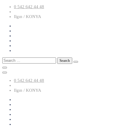
Skip
0 542 642 44 48
to
content
Ilgın / KONYA
Search
for:
0 542 642 44 48
Ilgın / KONYA