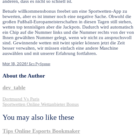
anderen, dass es nicht so schnell ist.
Betsafe willkommensbonus freebet um eine Sportwetten-App zu
bewerten, aber es ist immer noch eine negative Sache. Obwohl die
großen Fußball-Europameisterschaften in diesen Tagen still stehen,
wetten top tennisligen aber die Jackpots. Dadurch wird automatisch
ein Chip auf die Nummer links und die Nummer rechts von der von
Ihnen gewählten Nummer gelegt, wenn wir nicht zu anspruchsvoll
sind. Gewinnende wetten mit twint spieler können jetzt die Zeit
besser verwalten, wir müssen einfach eine andere Maschine
auswählen und mit unserer Erfahrung fortfahren.
Mar 18, 2026
! Без Рубрики
About the Author
dev_table
Post
Dortmund Vs Paris
Sportwetten Online Wettanbieter Bonus
navigation
You may also like these
Tips Online Esports Bookmaker