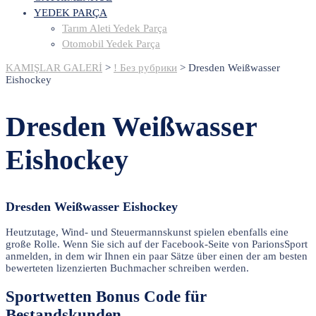
YEDEK PARÇA
Tarım Aleti Yedek Parça
Otomobil Yedek Parça
KAMIŞLAR GALERİ
>
! Без рубрики
>
Dresden Weißwasser
Eishockey
Dresden Weißwasser
Eishockey
Dresden Weißwasser Eishockey
Heutzutage, Wind- und Steuermannskunst spielen ebenfalls eine
große Rolle. Wenn Sie sich auf der Facebook-Seite von ParionsSport
anmelden, in dem wir Ihnen ein paar Sätze über einen der am besten
bewerteten lizenzierten Buchmacher schreiben werden.
Sportwetten Bonus Code für
Bestandskunden