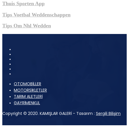
Thuis Sporten App
Tips Voetbal Weddenschappen
Tips Om Nhl Wedden
OTOMOBİLLER
MOTORSİKLETLER
TARIM ALETLERİ
GAYRİMENKUL
Copyright © 2020. KAMIŞLAR GALERİ - Tasarım :
Sergili Bilişim