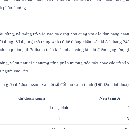
 tranh. Việc so sánh này cần dựa trên nhiều yếu đặt cược thêm, bao gồ
nh phần thưởng.
ười dùng, hệ thống trò vào kèo đa dạng hơn cùng với các tính năng chă
ời dùng. Ví dụ, một số trang web có hệ thống chăm sóc khách hàng 24/7, 
 nhiều phương thức thanh toán khác nhau cũng là một điểm cộng lớn, g
êng, ví dụ như các chương trình phần thưởng độc đáo hoặc các trò và
a người vào kèo.
ính giữa dư đoan xsmn và một số đối thủ cạnh tranh (Dữ liệu minh họa)
dư đoan xsmn
Nền tảng A
Trung bình
Ít
N