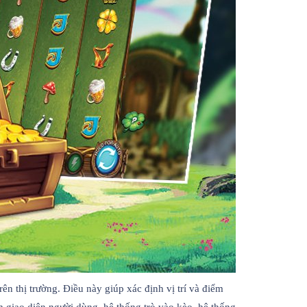
rên thị trường. Điều này giúp xác định vị trí và điểm