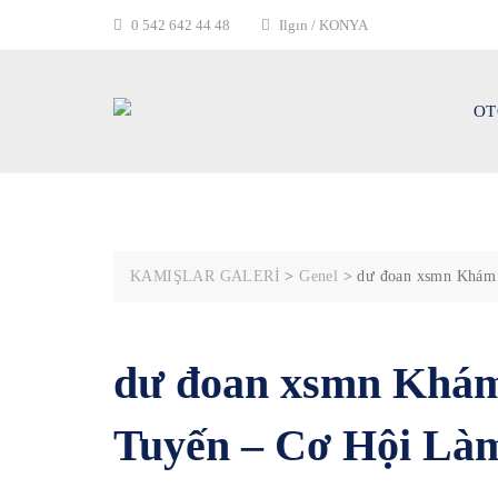
Skip
0 542 642 44 48
Ilgın / KONYA
to
content
OT
KAMIŞLAR GALERİ
>
Genel
>
dư đoan xsmn Khám 
dư đoan xsmn Khám
Tuyến – Cơ Hội Là