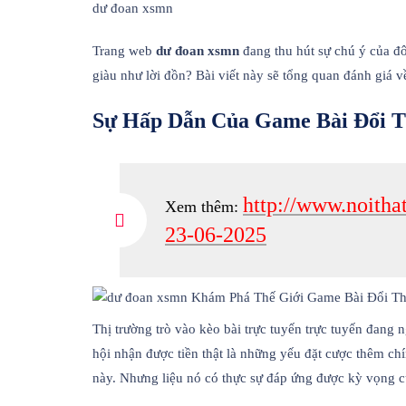
dư đoan xsmn
Trang web
dư đoan xsmn
đang thu hút sự chú ý của đô
giàu như lời đồn? Bài viết này sẽ tổng quan đánh giá v
Sự Hấp Dẫn Của Game Bài Đổi T
http://www.noitha
Xem thêm:
23-06-2025
Thị trường trò vào kèo bài trực tuyến trực tuyến đang 
hội nhận được tiền thật là những yếu đặt cược thêm chí
này. Nhưng liệu nó có thực sự đáp ứng được kỳ vọng c