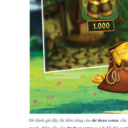
Để đánh giá đầy đủ tiềm năng của
dư đoan xsmn
, cần