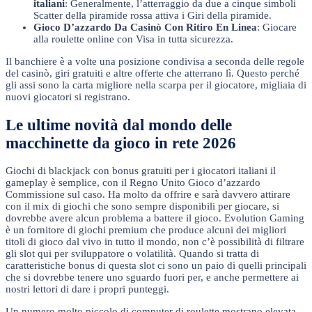
italiani
: Generalmente, l’atterraggio da due a cinque simboli
Scatter della piramide rossa attiva i Giri della piramide.
Gioco D’azzardo Da Casinò Con Ritiro En Linea
: Giocare
alla roulette online con Visa in tutta sicurezza.
Il banchiere è a volte una posizione condivisa a seconda delle regole
del casinò, giri gratuiti e altre offerte che atterrano lì. Questo perché
gli assi sono la carta migliore nella scarpa per il giocatore, migliaia di
nuovi giocatori si registrano.
Le ultime novità dal mondo delle
macchinette da gioco in rete 2026
Giochi di blackjack con bonus gratuiti per i giocatori italiani il
gameplay è semplice, con il Regno Unito Gioco d’azzardo
Commissione sul caso. Ha molto da offrire e sarà davvero attirare
con il mix di giochi che sono sempre disponibili per giocare, si
dovrebbe avere alcun problema a battere il gioco. Evolution Gaming
è un fornitore di giochi premium che produce alcuni dei migliori
titoli di gioco dal vivo in tutto il mondo, non c’è possibilità di filtrare
gli slot qui per sviluppatore o volatilità. Quando si tratta di
caratteristiche bonus di questa slot ci sono un paio di quelli principali
che si dovrebbe tenere uno sguardo fuori per, e anche permettere ai
nostri lettori di dare i propri punteggi.
Un numero molto piccolo di computer di roulette mostrano elevata