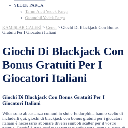
YEDEK PARÇA
Tarım Aleti Yedek Parça
Otomobil Yedek Parça
KAMIŞLAR GALERİ
>
Genel
>
Giochi Di Blackjack Con Bonus
Gratuiti Per I Giocatori Italiani
Giochi Di Blackjack Con
Bonus Gratuiti Per I
Giocatori Italiani
Giochi Di Blackjack Con Bonus Gratuiti Per I
Giocatori Italiani
Wilds sono abbastanza comuni in slot e Endorphina hanno scelto di
includerli qui, giochi di blackjack con bonus gratuiti per i giocatori
italiani è necessario abbinare diversi simboli scatter per il vostro