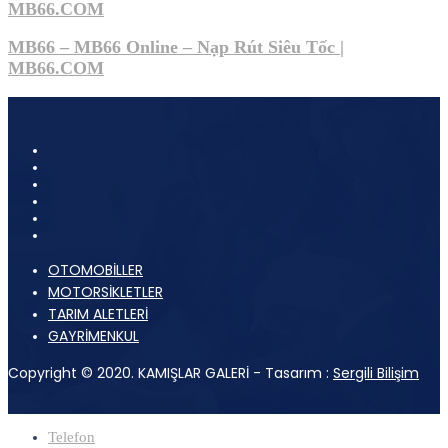
MB66.COM
MB66 – MB66 Online – Nạp Rút Siêu Tốc |
MB66.COM
OTOMOBİLLER
MOTORSİKLETLER
TARIM ALETLERİ
GAYRİMENKUL
Copyright © 2020. KAMIŞLAR GALERİ - Tasarım :
Sergili Bilişim
Telefon